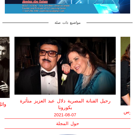
مواضيع ذات صلة
رحي
رحيل الفنان سمير غانم متأثراً بإصابته بفيروس
كورونا
2021-05-20
حول المجلة