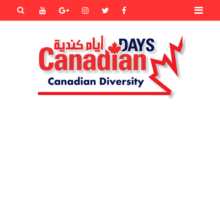
Primary
Youtube
Goole+
instagram
Twitter
Facebook
Menu