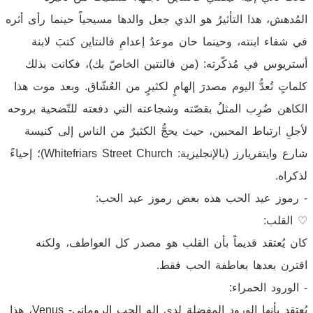
المُدهش، هذا التأثيرُ هو الذي جعل والدها مسيحياً حينما رأى أثره
في شفاء ابنته، وحينما حان موعدُ إعدامِ فالنتاين كتبَ لابنة
أستريوس في مُذكّرته: (من فالنتين الخاصّ بك)، فكانت بذلك
كلماتٍ تُعدُّ اليوم مصدرَ إلهامٍ لكثيرٍ من العُشّاق. وبعد موت هذا
الكاهن ضُرِب المثلُ بقصّته وشجاعته التي دفعته للتّضحية بروحه
لأجلِ ارتباط المحبين، حيث يحجُّ الكثيرٌ من الناس إلى كنيسة
شارع وايتفريارز (بالإنجليزية: Whitefriars Street Church)؛ إحياءً
لذكراه.
- رموز عيد الحب هذه بعض رموز عيد الحب:
♡ القلب:
كان يُعتقد قديماً بأن القلب هو مصدر كل العواطف، ولكنه
اقترن بعدها بعاطفة الحب فقط.
- الورود الحمراء:
يُعتقد بأنها الورود المفضلة لدى إله الحب الروماني- Venus، هذا