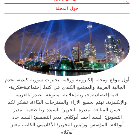
سكان ألبرتا يتشاركون صور الشفق القطبي
2021-02-10
حول المجلة
أول موقع ومجلة إلكترونية ورقية، بخبرات سورية كندية، تخدم
الجالية العربية والمجتمع الكندي في كندا. إجتماعية-فكرية-
فنية-إقتصادية-إخبارية-إعلانية- متنوعة. تصدر بالعربية
والإنكليزية. نهتم بجميع الآراء والمقترحات البنّاءة. نشكر لكم
حسن المتابعة. مديرة التحرير: السيدة رنا طعمة. مدير
التسويق: السيد أحمد أبوكلام. مدير التصميم: السيد جاد
أبوكلام. المؤسس ورئيس التحرير/ الأكاديمي الكاتب معتز