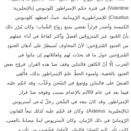
Valentine) في فترة حكم الإمبراطور كلوديوس (بالإنجليزية:
Claudius) للإمبراطورية الرّومانية، حيثُ اضطهد كلوديوس
الكنيسة وأصدر قراراً يقضي بمنع زواج الشّباب؛ وكان يُبرّر ذلك
بأنّ الجُنود غير المتزوجّين أفضلُ وأكثر كفاءةً في أداء عملهم
من الجنودِ المُتزوّجين؛ لأنّ المخاوف تُسيطرُ على أذهان الجنودِ
المُتزوّجين حول ما قد يحدُث لهم ولعائلاتهم إن ماتوا في
الحرب. إلّا أنّ الكاهنَ فالنتاين وقفَ ضدّ هذه القرار، فزوّج بعض
الجنودِ بالخفية، ولسوء الحظّ علمَ الإمبراطور بذلك، فأُلقِي
القبضُ على فالنتاين ووُضِعَ في السّجن وعُذِّب، وقد حُكِم عليه
فيما بعد في عام 269م بالإعدام بسبب وقوفه ضدّ قرار
الإمبراطور. وقد كانَ معه في السِّجن رجلٌ يُدعى أستريوس
(بالإنجليزية: Asterius)، وكانَ قد حُكِم عليه كذلك تبعاً للقانون
الرّومانيّ في ذلك الزّمان، وكان لأستريوس ابنةٌ مصابةٌ بالعمى،
كانت تأتي إليه ليُصليّ فالنتاين لأجلها، فشُفيت من تأثيره