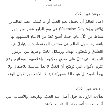
2021-02-13
- موعدُ عيدِ الحُبّ
اعتادَ العالمُ أن يحتفل بعيدِ الحُبِّ أو ما يُسمّى بعيد الفالنتاين
(بالإنجليزيّة: Valentine Day) في يومِ الرابع عشر من شهر
شباط من كُلِّ عام، حيثُ أصبحَ يُعَدّ من الأعيادِ المشهودِ لها
بانتشارها حول العالم في مختلف المجتمعات؛ إذ يتبادلُ فيه
العُشّاق والمُحبّون الهدايا ورسائل الحُبّ وغيرها من الرموز
الجميلة التي تدلّ على صدقِ محبّتهم، وإخلاصهم، ووفائهم رغمَ
كثرةِ الأقوال التي تُوضّح أنّ الحُبَّ لا يُعدُّ مناسبةً للاحتفال ولا
يوماً للعيد؛ بل هو حالةٌ شعوريّة ترتبط بالأشخاص طوال الوقت.
- قصّة عيد الحُبّ
تعدَّدت الرِّوايات حول أصل عيد الحُبّ، وتاريخه، والأسباب التي
أدَّت إلى نشأته، ومنها الروّايات الآتية: