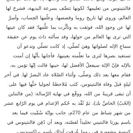
فالنتينوس من تعليمها؛ لكونها تتصِّف بسرعة البديهة، فشرحَ لها
العالم، وروى لها تاريخ روما وقصصها، وعلّمها الحِساب، وأسرَّ
لها عن وجودِ الله، فوثقت به وتأثَّرت بما علَّمها؛ فقد كان عينها
التي ترى بها العالم من حولها، وقد سألته ذاتَ يوم عن حقيقة
سماعِ الإله لصلواتها وهيَ تُصلّي، إذ كانت تصلّي وتدعو أن
تستعيد بصرها لترى ما تعلّمته بعينيها، فأجابها بأنَّها إن آمنت
بالإله فإنّ الإلهَ سيفعلُ الأفضل لها، حينها قالت إنّها تؤمن به،
فقام معها بعد ذلك وصلّى، وأثناء الصّلاة عاد البصرُ لها. في آخر
ليلةٍ قبلَ وفاة فالنتينوس، كتَب مُلاحظةً لجوليا حثَّها فيها على
أن تبقى قريبةً من الله، ووقّع في نهاية الرِّسالة: (من فالنتاين
(الحُبّ) الخاصِّ بك)، ثمّ نُفِّذ به حُكم الإعدام في يوم الرّابع عشر
من شهر شباط من عام 270م، جانب بوابّة سُمِّيت فيما بعد
باسم بورتا فالنتيني تخليداً لقصّته، وبعد أن دُفِن فالنتينوس في
كنيسةٍ مشهورة في روما عُرِفت آنذاك باسم براكسيديس،