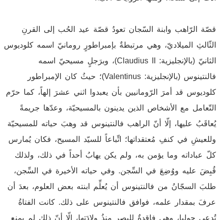
قصّة الرّاهب وابنة السّجان تعودُ قصّة عيد الحُب إلى القرنِ
الثّالثِ الميلاديّ، وهي مرتبطةٌ بإمبراطورٍ رومانيّ اسمه كلوديوس
الثانيّ (بالإنجليزية: Claudius II)، وبرَجلٍ مسيحيّ اسمه
فالنتينوس (بالإنجليزية: Valentinus)؛ حيثُ كان الإمبراطور
كلوديوس قد أمرَ الرّومانيين بأن يعبدوا اثني عشرَ إلهاً، كما حرّم
التّعامل مع الأشخاص الذين يدينون بالمسيحيّة، وعدّها جريمةً
يُعاقَبُ عليها، إلّا أنّ الراهب فالنتينوس قد وهبَ حياته للمسيحيّة
وللعيشِ في كنفِ مُعتقداتها؛ اتِّباعاً للسيّد المسيح، فكان يُمارس
كلّ عباداته وما يؤمن به، ولم يكن يهابُ أحداً في ذلك، ولذلك
قُبِضَ عليه ووُضِعَ في السِّجن. وفي حياته الأخيرة في السِّجن،
طلبَ السجّانُ من فالنتينوس أن يُعلِّم ابنته بعض العلوم، بعدَ أن
عرفَ بمقدار علمه، فوافق فالنتينوس على ذلك. كانت الفتاةُ
تُدعى جوليا، وهي فاقدةٌ للبصرِ منذُ ولادَتها، إلّا أنّ ذلك لم يمنع