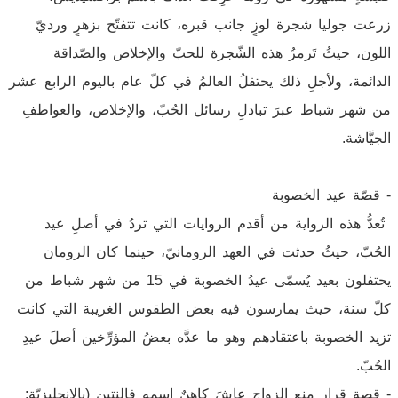
زرعت جوليا شجرة لوزٍ جانب قبره، كانت تتفتّح بزهرٍ ورديّ
اللون، حيثُ تَرمزُ هذه الشّجرة للحبّ والإخلاص والصّداقة
الدائمة، ولأجلِ ذلك يحتفلُ العالمُ في كلّ عام باليوم الرابع عشر
من شهر شباط عبرَ تبادلِ رسائل الحُبّ، والإخلاص، والعواطفِ
الجيَّاشة.
- قصّة عيد الخصوبة
تُعدُّ هذه الرواية من أقدم الروايات التي تردُ في أصلِ عيد
الحُبّ، حيثُ حدثت في العهد الرومانيّ، حينما كان الرومان
يحتفلون بعيد يُسمّى عيدُ الخصوبة في 15 من شهر شباط من
كلّ سنة، حيث يمارسون فيه بعض الطقوس الغريبة التي كانت
تزيد الخصوبة باعتقادهم وهو ما عدَّه بعضُ المؤرِّخين أصلَ عيدِ
الحُبّ.
- قصة قرار منع الزواج عاشَ كاهنٌ اسمه فالنتين (بالإنجليزيّة: