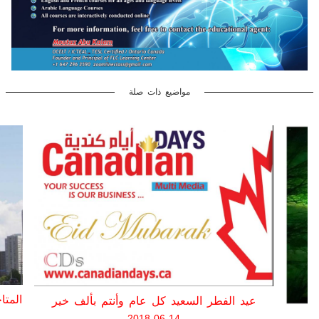
مواضيع ذات صلة
سيساغا
ع