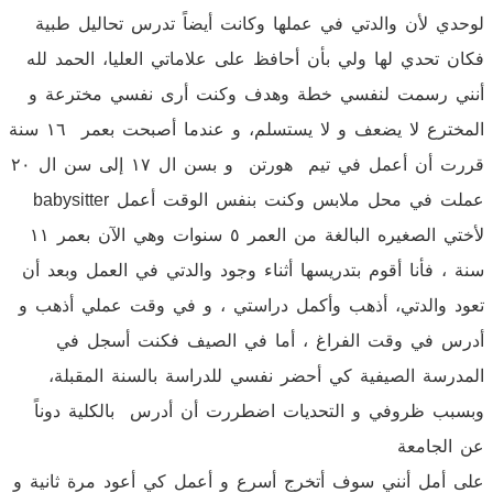
لوحدي لأن والدتي في عملها وكانت أيضاً تدرس تحاليل طبية
فكان تحدي لها ولي بأن أحافظ على علاماتي العليا، الحمد لله
أنني رسمت لنفسي خطة وهدف وكنت أرى نفسي مخترعة و
المخترع لا يضعف و لا يستسلم، و عندما أصبحت بعمر ١٦ سنة
قررت أن أعمل في تيم هورتن و بسن ال ١٧ إلى سن ال ٢٠
عملت في محل ملابس وكنت بنفس الوقت أعمل babysitter
لأختي الصغيره البالغة من العمر ٥ سنوات وهي الآن بعمر ١١
سنة ، فأنا أقوم بتدريسها أثناء وجود والدتي في العمل وبعد أن
تعود والدتي، أذهب وأكمل دراستي ، و في وقت عملي أذهب و
أدرس في وقت الفراغ ، أما في الصيف فكنت أسجل في
المدرسة الصيفية كي أحضر نفسي للدراسة بالسنة المقبلة،
وبسبب ظروفي و التحديات اضطررت أن أدرس بالكلية دوناً
عن الجامعة
على أمل أنني سوف أتخرج أسرع و أعمل كي أعود مرة ثانية و