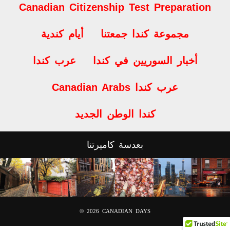
مجموعة كندا جمعتنا
أيام كندية
أخبار السوريين في كندا
عرب كندا
Canadian Arabs عرب كندا
كندا الوطن الجديد
بعدسة كاميرتنا
© 2026
CANADIAN DAYS