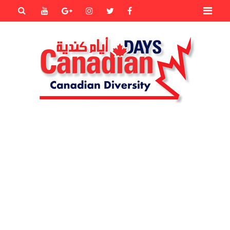
Primary
Youtube
Goole+
instagram
Twitter
Facebook
Menu