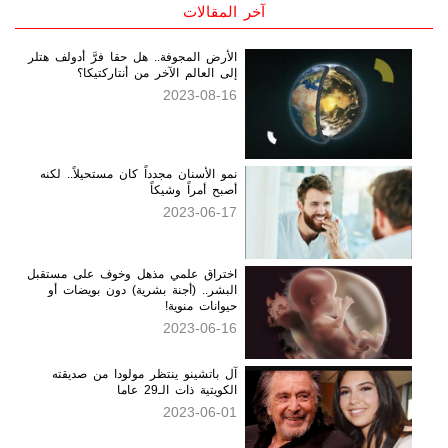
الأرض المجوفة.. هل حقا فرَّ أدولف هتلر
إلى العالم الآخر من أنتاركتيكا؟
2023-08-16
نمو الأسنان مجدداً كان مستحيلاً.. لكنه
أصبح أمراً وشيكاً
2023-06-17
اختراق علمي مذهل وخوف على مستقبل
البشر.. (أجنة بشرية) دون بويضات أو
حيوانات منوية!
2023-06-16
آل باتشينو ينتظر مولودا من صديقته
الكويتية ذات الـ29 عاما
2023-06-01