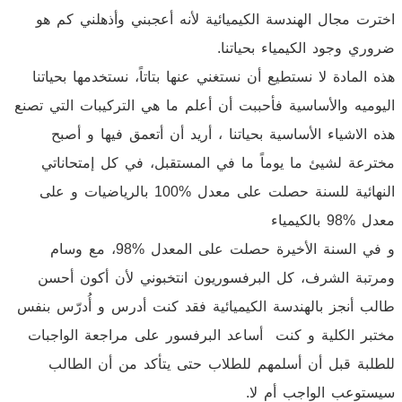
اخترت مجال الهندسة الكيميائية لأنه أعجبني وأذهلني كم هو
ضروري وجود الكيمياء بحياتنا.
هذه المادة لا نستطيع أن نستغني عنها بتاتاً، نستخدمها بحياتنا
اليوميه والأساسية فأحببت أن أعلم ما هي التركيبات التي تصنع
هذه الاشياء الأساسية بحياتنا ، أريد أن أتعمق فيها و أصبح
مخترعة لشيئ ما يوماً ما في المستقبل، في كل إمتحاناتي
النهائية للسنة حصلت على معدل %100 بالرياضيات و على
معدل %98 بالكيمياء
و في السنة الأخيرة حصلت على المعدل %98، مع وسام
ومرتبة الشرف، كل البرفسوريون انتخبوني لأن أكون أحسن
طالب أنجز بالهندسة الكيميائية فقد كنت أدرس و أُدرّس بنفس
مختبر الكلية و كنت أساعد البرفسور على مراجعة الواجبات
للطلبة قبل أن أسلمهم للطلاب حتى يتأكد من أن الطالب
سيستوعب الواجب أم لا.