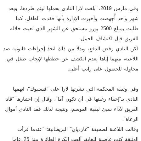
وفي مارس 2019، أبلغت لارا النادي بحملها ليتم طردها، وبعد
شهر واحد أُجهضت وأخبرت الإدارة بأنها فقدت الطفل، كما
طلبت بمبلغ 2500 يورو مستحق عن الشهر الذي لعبت خلاله
للفريق قبل اكتشاف الحمل.
لكن النادي رفض الدفع، وبدلا من ذلك اتخذ إجراءات قانونية ضد
اللاعبة، متهما إياها بعدم الكشف عن خططها لإنجاب طفل في
محاولة للحصول على راتب أعلى.
وفي وثيقة المحكمة التي نشرتها لارا على "فيسبوك"، اتهمها
النادي بـ"إخفاء رغبتها في أن تكون أما"، وقال إن اختيارها "قاد
الفريق لأداء سيئ لبقية الموسم، ونتيجة لذلك فقد النادي أموال
الرعاة".
وقالت اللاعبة لصحيفة "غارديان" البريطانية: "عندما قرأت
الوثيقة كنت غاضبة للغاية. ألعب الكرة الطائرة منذ 25 عاما