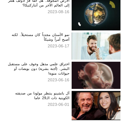
الأرض المجوفة.. هل حقا فرَّ أدولف هتلر
إلى العالم الآخر من أنتاركتيكا؟
2023-08-16
نمو الأسنان مجدداً كان مستحيلاً.. لكنه
أصبح أمراً وشيكاً
2023-06-17
اختراق علمي مذهل وخوف على مستقبل
البشر.. (أجنة بشرية) دون بويضات أو
حيوانات منوية!
2023-06-16
آل باتشينو ينتظر مولودا من صديقته
الكويتية ذات الـ29 عاما
2023-06-01