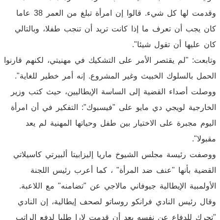
وقدمت لها كل شيء. قالوا إن امرأة تبلغ من العمر 38 عاما
كان يجب أن تعرف ما إذا كانت تريد أن تنجب طفلا، وبالتالي
كان عليها أن تقول شيئا".
وتابعت: "لم يقتصر الأمر على التشكيك في مهنيتي، لكنهم قارنوا
الحمل بالسلوك الخبيث وغير المشروع. إنه أمر خطير للغاية".
ووصلت أصداء القضية إلى الساسة الإيطاليين، حيث كتب وزير
الخارجية لويجي دي مايو على "فيسبوك": التفكير في أن امرأة
اليوم مجبرة على الاختيار بين طفل وحياتها المهنية لم يعد
مقبولا".
ووصفت رئيسة مجلس الشيوخ ماريا إليزابيتا ألبيرتي كاسيلاتي
القضية بأنها "عنف ضد المرأة" ، كما أعرب رئيس اللجنة
الأولمبية الإيطالية جيوفاني مالاجي عن "تضامنه" مع اللاعبة.
وقال رئيس النادي فرانكو روساتو لصحف إيطالية، إن النادي
"تحرك للدفاع عن نفسه بعد أن قدمت لارا طلبا لدفع الراتب