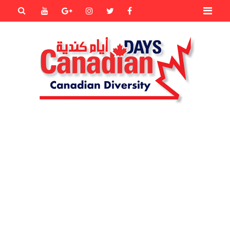
Primary
Youtube
Goole+
instagram
Twitter
Facebook
Menu