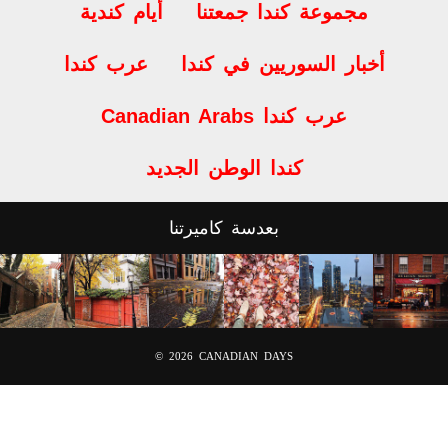
مجموعة كندا جمعتنا
أيام كندية
أخبار السوريين في كندا
عرب كندا
Canadian Arabs عرب كندا
كندا الوطن الجديد
بعدسة كاميرتنا
© 2026
CANADIAN DAYS