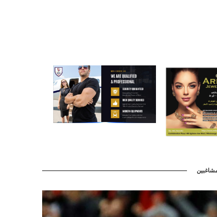
شاغبين