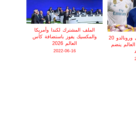
الملف المشترك لكندا وأمريكا
والمكسيك يفوز باستضافة كأس
حارس من
ثروته تفوق ثروة ميسي ورونالدو 20
العالم 2026
يتعرّضون
لعالم ينضم
قط
2022-06-16