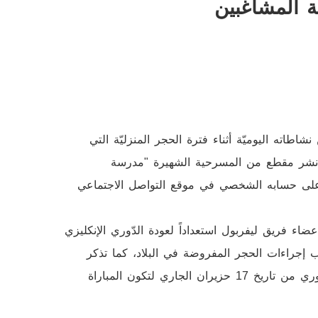
 المشاغبين
ته اليوميّة أثناء فترة الحجر المنزليّة التي
 كانت من خلال نشر مقطع من المسرحية الشهيرة "مدرسة
ه على حسابه الشخصي في موقع التواصل الاجتماعي
ء فريق ليفربول استعداداً لعودة الدّوري الإنكليزي
 إجراءات الحجر المفروضة في البلاد، كما تذكر
المصادر بأنه قد تقرر موعد استئناف المباريات بين الأندية في الدّوري من تاريخ 17 حزيران الجاري لتكون المباراة