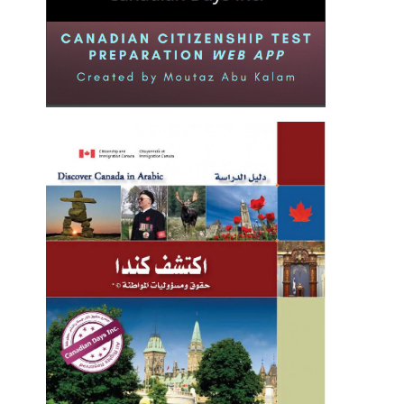
للمشي فوائد جمة: 7 آلاف خطوة
 الولايات المتحدة في نصف
يومياً تحسن حياتك
ئي، وستلعب على الذهبية
2021-09-18
ة في كرة قدم السيدات/أيام
كندية
2021-08-02