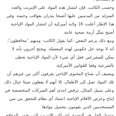
وحسب الكاتب، فإن انتشار هذه المواد على الإنترنت والعدد
المتزايد من المدمنين عليها أصبحا ينذران بعواقب وخيمة. وفي
هذا الإطار أعلنت 16 ولاية أميركية أن انتشار المواد الإباحية
أصبح يمثّل أزمة صحية عامة.
ومع ذلك يزعم البعض -كما يقول الكاتب- ومنهم "محافظون"،
أنه لا يوجد حل حكومي لهذه المعضلة. ويحتج آخرون بأنه لا
يمكن للمشرعين فعل أي شيء لأن المواد الإباحية تحظى
بالشرعية وفقا للقوانين الأميركية.
ويضيف أن صناع المحتوى الإباحي يعرفون أكثر من غيرهم أن
تلك المواد تصل إلى الأطفال، إلا أنهم لا يفعلون شيئا حيال ذلك.
وعلى سبيل المثال، ترفض إحدى أهم الشركات المتخصصة في
إنتاج وعرض الأفلام الإباحية اعتماد أي نظام للتحقق من سن
المستخدمين الذين يقومون بتحميل موادها.
ويتمثل الحل في التصدي لشركات الإنترنت التي تحمي المواقع