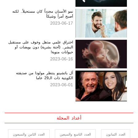
نمو الأسنان مجدداً كان مستحيلاً.. لكنه
أصبح أمراً وشيكاً
2023-06-17
اختراق علمي مذهل وخوف على مستقبل
البشر.. (أجنة بشرية) دون بويضات أو
حيوانات منوية!
2023-06-16
آل باتشينو ينتظر مولودا من صديقته
الكويتية ذات الـ29 عاما
2023-06-01
أعداد المجلة