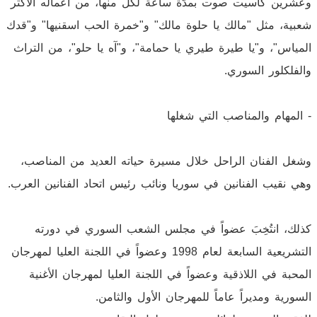
وعشرين كاسيت صوت بمدّة ساعة لكل منها، من أعماله الأكثر
شعبية، مثل "مالك يا حلوة مالك" و"خمرة الحب اسقنيها" و"قدك
المياس"، و"يا طيرة طيري يا حمامة"، و"آه يا حلو"، من التراث
والفلكلور السوري.
- المهام والمناصب التي شغلها
وشغل الفنان الراحل خلال مسيرة حياته العديد من المناصب،
وهي نقيب الفنانين في سوريا ونائب رئيس اتحاد الفنانين العرب.
كذلك، انتُخِبَ عضواً في مجلس الشعب السوري في دورته
التشريعية السابعة لعام 1998 وعضواً في اللجنة العليا لمهرجان
المحبة في اللاذقية وعضواً في اللجنة العليا لمهرجان الأغنية
السورية ومديراً عاماً للمهرجان الأول والثامن.