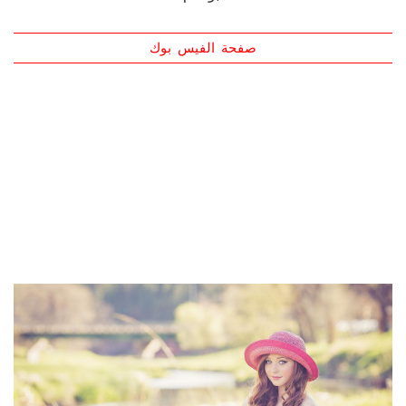
والإنكليزية. نهتم بجميع الآراء والمقترحات البنّاءة. نشكر لكم
حسن المتابعة. مديرة التحرير: السيدة رنا طعمة. مدير
التسويق: السيد أحمد أبوكلام. مدير التصميم: السيد جاد
أبوكلام. المؤسس ورئيس التحرير/ الأكاديمي الكاتب معتز
أبوكلام
صفحة الفيس بوك