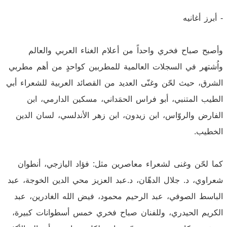
- أبرز أغانيه
وأصبح صباح فخري واحداً من أعلام الغناء العربي والعالم
واُشتهر في السجلات العالمية للمطربين كواحدٍ من أهم مطربي
الشرق، حيث لحّن وغنّى العديد من القصائد العربية للشعراء أبي
الطيب المتنبي، أبو فراس الحمَداني، مسكين الدارمي، ابن
الفارض والروّاس، ابن زيدون، ابن زهر الأندلسي، لسان الدين
الخطيب.
كما لحّن وغنى لشعراء معاصرين مثل: فؤاد اليازجي، أنطوان
شعراوي، د. جلال الدهّان، د.عبد العزيز محي الدين الخوجة، عبد
الباسط الصوفي، عبد الرحيم محمود، فيض الله الغادرين، عبد
الكريم الحيدري، وللفنان صباح فخري خمس أسطوانات كبيرة،