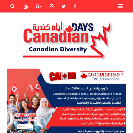
Primary
Youtube
Goole+
instagram
Twitter
Facebook
Menu