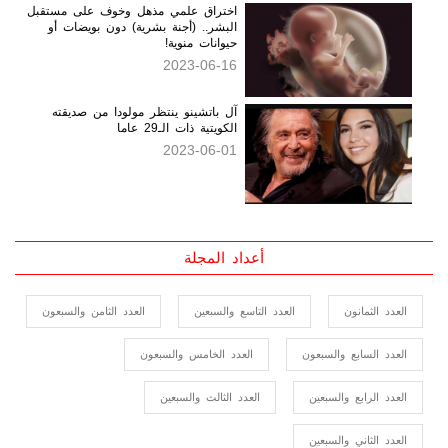
نمو الأسنان مجدداً كان مستحيلاً.. لكنه
أصبح أمراً وشيكاً
2023-06-17
اختراق علمي مذهل وخوف على مستقبل
البشر.. (أجنة بشرية) دون بويضات أو
حيوانات منوية!
2023-06-16
آل باتشينو ينتظر مولودا من صديقته
الكويتية ذات الـ29 عاما
2023-06-01
أعداد المجلة
العدد الثمانون
العدد التاسع والسبعين
العدد الثامن والسبعون