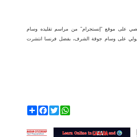
لشخصي على موقع "إنستجرام" من مراسم تقليده وسام
لّق عليها: "اليوم مرّ 21 عاماً منذ حصولي على وسام جوقة الشرف، بفضل فرنسا انتشرت
Share
Facebook
Twitter
WhatsApp