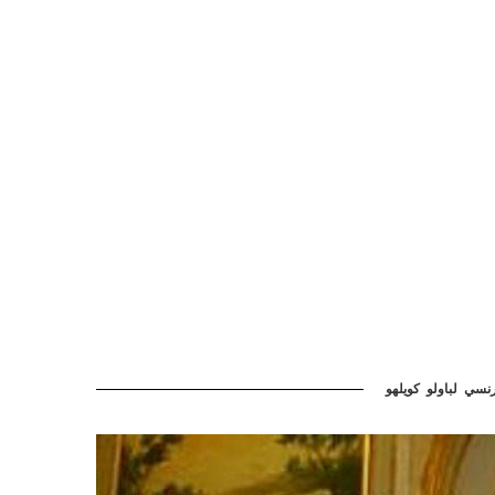
سي لباولو كويلهو