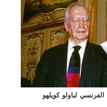
فرنسي لباولو كويلهو