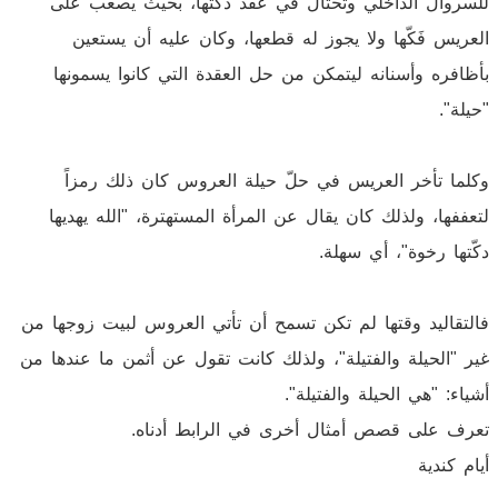
للسروال الداخلي وتحتال في عقد دكّتها، بحيث يصعب على
العريس فَكّها ولا يجوز له قطعها، وكان عليه أن يستعين
بأظافره وأسنانه ليتمكن من حل العقدة التي كانوا يسمونها
"حيلة".
وكلما تأخر العريس في حلّ حيلة العروس كان ذلك رمزاً
لتعففها، ولذلك كان يقال عن المرأة المستهترة، "الله يهديها
دكّتها رخوة"، أي سهلة.
فالتقاليد وقتها لم تكن تسمح أن تأتي العروس لبيت زوجها من
غير "الحيلة والفتيلة"، ولذلك كانت تقول عن أثمن ما عندها من
أشياء: "هي الحيلة والفتيلة".
تعرف على قصص أمثال أخرى في الرابط أدناه.
أيام كندية