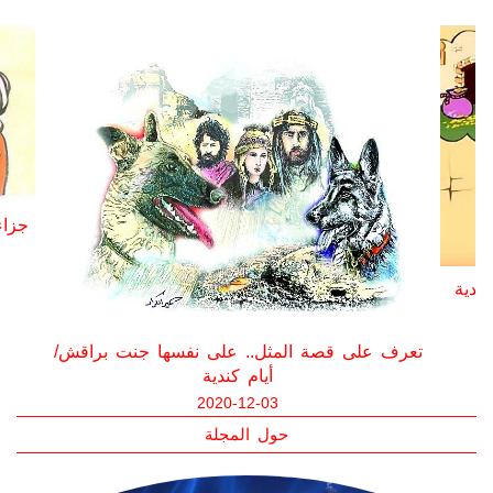
تعرف على قصة مثل.. مسمار جحا/ أيام كندية
2020-12-03
تها
حول المجلة
تعرف