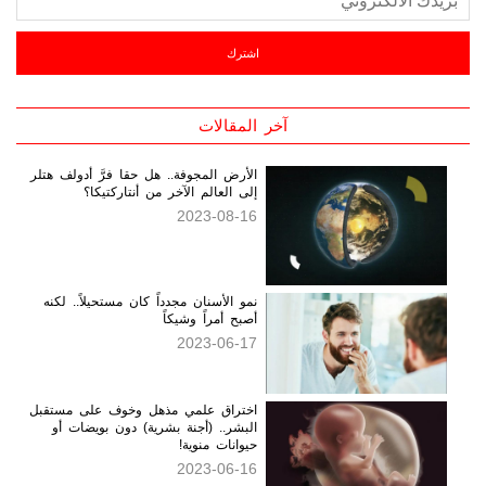
آخر المقالات
الأرض المجوفة.. هل حقا فرَّ أدولف هتلر
إلى العالم الآخر من أنتاركتيكا؟
2023-08-16
نمو الأسنان مجدداً كان مستحيلاً.. لكنه
أصبح أمراً وشيكاً
2023-06-17
اختراق علمي مذهل وخوف على مستقبل
البشر.. (أجنة بشرية) دون بويضات أو
حيوانات منوية!
2023-06-16
آل باتشينو ينتظر مولودا من صديقته
الكويتية ذات الـ29 عاما
2023-06-01