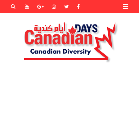
Primary
Youtube
Goole+
instagram
Twitter
Facebook
Menu