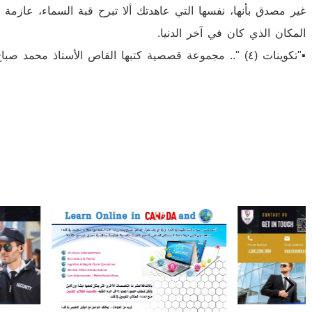
غير مصدق بأنها، نفسها التي عاهدتك ألا تبرح قبة السماء، عازمة
المكان الذي كان في آخر الدنيا.
▪︎"تكوينات (٤) ".. مجموعة قصصية كتبها القاص الأستاذ محمد صباح الحواصلي/ أيام كندية، ونُشرت في ٢٥ أكتوبر ٢٠٢٠