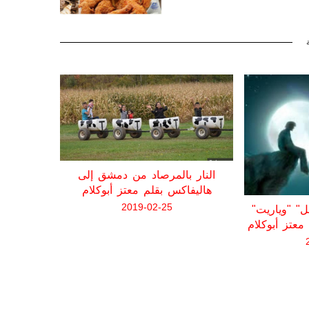
هل نحن 
النار بالمرصاد من دمشق إلى
ب
هاليفاكس بقلم معتز أبوكلام
2019-02-25
"ليت ما حصل لم يحصل" "وياريت
معتز أبوكلام