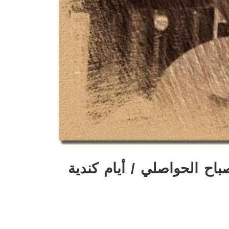
باح الحواصلي / أيام كندية