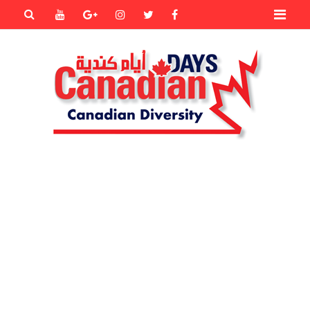
Primary
Youtube
Goole+
instagram
Twitter
Facebook
Menu