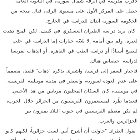
لأقرب مدرسة في الرقة شمال سورية، في الثانوية العامة
حصل على المركز الأول على مستوى الرقة، فنال منحة من
الحكومة السورية آنذاك للدراسة في الخارج.
كان يريد دراسة الطيران العسكري في كييف، لكن المنح ذهبت
لغيره، ولم يبقَ أمامه إلا ثلاثة خيارات إما الدراسة في حلب
ليصبح أستاذًا أو دراسة الطب في القاهرة، أو الذهاب لفرنسا
لدراسة اختصاص هناك.
فاختار السفر إلى فرنسا، واشترى تذكرة “ذهاب” فقط، مصمماً
على عدم العودة لسورية، واستقر في مدينة مونبلييه الفرنسية.
في مونبلييه، كان السكان المحليون مرتابين من هذا الأجنبي.
فعندما طُرد المستعمرون الفرنسيون من الجزائر خلال الحرب،
لم يكن معظم الفرنسيين في جنوب البلاد يميزون بين
الجزائريين والعرب.
يقول الطراد: “حاولت أن أشرح أنني لست جزائرياً، لكنهم كانوا