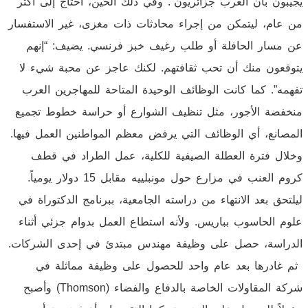
يجيبون بأن العرب جزائريون”. وفي ذلك الحين، احتاج إلى أكثر
من عام، ليتمكن من إجراء محادثات ذات مغزى، غير الاستفسار
عن مسار الحافلة أو طلب رغيف خبز فرنسي. يضيف: “إنهم
يتوقعون منك أن تحب ثقافتهم. لكنك عاجز عن محبة شيء لا
تفهمه”. كما كانت الوظائف الوحيدة المتاحة للمهاجرين العرب
منخفضة الأجور، مثل تنظيف الشوارع أو حراسة خطوط تجميع
المصانع، أي الوظائف التي يرفض معظم المواطنين العمل فيها.
وخلال فترة العطلة الصيفية للكلية، عمل الطراد في قطف
كروم العنب في مزارع حول مونبلييه مقابل 15 دولار يومياً.
ليلتحق بعد الانتهاء من دراسته الجامعية، ببرنامج الدكتوراة في
علوم الحاسوب بباريس. ولأنه استطاع العمل بدوام جزئي أثناء
الدراسة، حصل على وظيفة مهندس مبتدئ في إحدى الشركات.
ثم غادرها بعد عام واحد للحصول على وظيفة مماثلة في
شركة المقاولات الخاصة بالدفاع والفضاء (Thomson) وأصبح