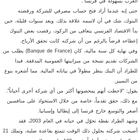
العرب بسهولة في فرنسا”.
حتى إنه عندما أراد فتح حساب مصرفي للشركة ورفضته
البنوك، شك في أن لاسمه علاقة بذلك. وبعد سنوات قليلة، حين
بدأ الاقتصاد الفرنسي يتعافى من الركود، رفضت بعض البنوك
إعطاءه قرضاً بالرغم من أن شركته كانت تحقق الأرباح.
وفي نهاية كل سنة مالية، كان (Banque de France) يطلب من
الشركات تقديم نسخة من ميزانيتها العمومية المدققة. فبدا
للطراد أن البنك ينظر مطولاً في بياناته المالية. مما أشعره بنوع
من التمييز.
يقول: “لاحظت أنهم يمحصونها أكثر من أي شركة أخرى أحياناً”.
مع ذلك، حقق تقدماً، خاصة من خلال الاستحواذ على منافسين
أصغر والتوسع خارج فرنسا إلى إيطاليا وإسبانيا.
وشهد الطراد نقطة تحوّل في حياته في العام 2003، فقد
أصبحت شركته بحلول ذلك الوقت تتمتع بقاعدة صلبة، وتملك 21