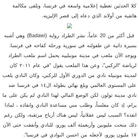
كلا الحدثين تغطية إعلامية واسعة في فرنسا، وتلقى مكالمة
هاتفية من أولاند الذي دعاه إلى قصر الإليزيه.
قبل أكثر من 20 عاماً، نشر الطراد رواية (Badawi) وهي أشبه
بسيرة ذاتية عن طفولته في سورية ورحلة كفاحه في فرنسا.
ويوجد الآن ملعب في مدينة مونبلييه يحمل اسم ملعب الطراد
لرياضة “الركبي”، وعن هذا الملعب يقول “في عام ٢٠١١ كان
لمدينة مونبيله نادي من الدوري الأول للركبي، وكان النادي يلعب
على المستوى العالمي وبلغ نهائي بطولة ال١٤ في فرنسا ضد
نادي مدينة تولوز، لكن الوضع المالي لهذا النادي لم يكن على ما
يرام، إذ كان مفلساً، وطلب مني مساعدة النادي وانقاذه ، لماذا
انقذه؟ السبب ليس عقلانياً، ليس هناك أرباح مرتقبة، ولكن رغم
ذلك منحت مليونين وأربعمئة ألف يورو، للنادي وأنفقت حتى الآن
١٧ مليون يورو، لأجعله من احسن النوادي في فرنسا”.