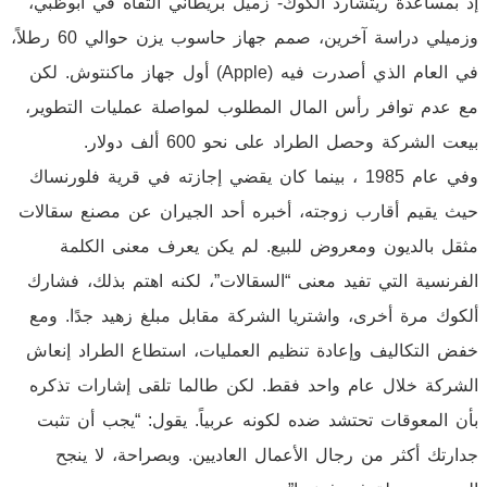
إذ بمساعدة ريتشارد ألكوك- زميل بريطاني التقاه في أبوظبي،
وزميلي دراسة آخرين، صمم جهاز حاسوب يزن حوالي 60 رطلاً،
في العام الذي أصدرت فيه (Apple) أول جهاز ماكنتوش. لكن
مع عدم توافر رأس المال المطلوب لمواصلة عمليات التطوير،
بيعت الشركة وحصل الطراد على نحو 600 ألف دولار.
وفي عام 1985 ، بينما كان يقضي إجازته في قرية فلورنساك
حيث يقيم أقارب زوجته، أخبره أحد الجيران عن مصنع سقالات
مثقل بالديون ومعروض للبيع. لم يكن يعرف معنى الكلمة
الفرنسية التي تفيد معنى “السقالات”، لكنه اهتم بذلك، فشارك
ألكوك مرة أخرى، واشتريا الشركة مقابل مبلغ زهيد جدًا. ومع
خفض التكاليف وإعادة تنظيم العمليات، استطاع الطراد إنعاش
الشركة خلال عام واحد فقط. لكن طالما تلقى إشارات تذكره
بأن المعوقات تحتشد ضده لكونه عربياً. يقول: “يجب أن تثبت
جدارتك أكثر من رجال الأعمال العاديين. وبصراحة، لا ينجح