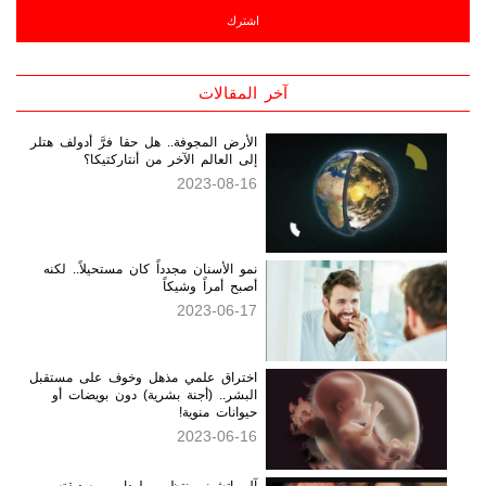
آخر المقالات
الأرض المجوفة.. هل حقا فرَّ أدولف هتلر
إلى العالم الآخر من أنتاركتيكا؟
2023-08-16
نمو الأسنان مجدداً كان مستحيلاً.. لكنه
أصبح أمراً وشيكاً
2023-06-17
اختراق علمي مذهل وخوف على مستقبل
البشر.. (أجنة بشرية) دون بويضات أو
حيوانات منوية!
2023-06-16