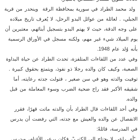
ولد محمد الطراد في سورية بمحافظة الرقة وينحدر من قرية
الجبلي، . لعائلة من عوائل البدو الرحل، لا يُعرف تاريخ ميلاده
على وجه الدقة، حيث لا يهتم البدو بتسجيل أبنائهم، معتبرين أن
يوم الميلاد شيء غير مهم، ولكنه مسجل في الأوراق الرسمية
بأنه وُلد عام 1948.
وفي عدد من اللقاءات المتلفزة، تحدث الطراد عن حياة البداوة
الصعبة، وكيف كان والده رجلا ذو نفوذ، ويتمتع بحقوق كبيرة .
توفيت والدته وهو في سن صغير ، فتولت جدته رعايته، أما
شقيقه الأكبر فقد راح ضحية الضرب وسوء المعاملة من قبل
والده.
وفي أحد اللقاءات قال الطراد بأن والدته ماتت قهرًا، فقرر
الانفصال عن والده والعيش مع جدته، التي رفضت أن يدرس
في المدرسة، قائلةً:
“أي راعي لا يحتاج إلى الكتب”، فكان يرعى الأغنام، ويدرس