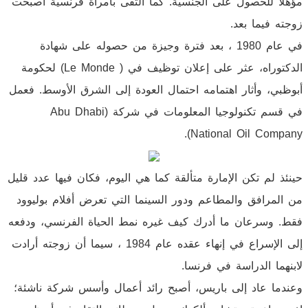
مؤهلاً للحصول على الجنسية. كما التقى بامرأة فرنسية أصبحت
زوجته فيما بعد.
في عام 1980 ، بعد فترة وجيزة من حصوله على شهادة
الدكتوراه، عثر على إعلان توظيف في ( Le Monde) لحكومة
أبوظبي، وأثار اهتمامه احتمال العودة إلى الشرق الأوسط. فعمل
في قسم تكنولوجيا المعلومات في شركة (Abu Dhabi
National Oil Company).
حينئذ لم تكن الإمارة متألقة كما هي اليوم، فكان فيها عدد قليل
من المرافق والمطاعم ودور السينما التي تعرض أفلام بوليوود
فقط. وسرعان ما أدرك كيف غيره نمط الحياة الفرنسي، ودفعه
إلى الإسراع في إنهاء عقده عام 1984 ، سيما أن زوجته أرادت
لابنهما الدراسة في فرنسا.
وعندما عاد إلى باريس، أصبح رائد أعمال وأسس شركة ناشئة؛