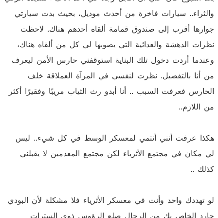
والثراء.. سيارات فاخرة من أحدث موديل، بحيث بدت سيارتي
جوارها أقرب إلى صندوق قمامة ألقاه أحدهم هناك. لاحظت
نظرات الدهشة والعدائية التي يصوبها لي كل من ألقاه هناك،
وعندما أردت دخول تلك البناية استوقفني حارس الأمن ليعرف
من أنا بالتفصيل. نظرت لنفسي في المرآة العملاقة خلف
الحارس فعرفت السبب .. أنا أبدو رث الثياب مريبًا وفقيرًا أكثر
من اللازم..
هكذا عرفت أنني أنتمي لمعسكر الوسط في كل شيء.. ليس
لي مكان في مجتمع الأثرياء لكن مجتمع المعدمين لا يقبلني
كذلك ..
لو تهددك واحد وأنت في معسكر الأثرياء فلا مشكلة لأن البودي
جارد الخاص بك من الرجال صلع الرؤوس ذوي السترات