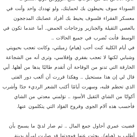
السوداء سوف يحيطون بك لحمايتك، ولو تهددك واحد وأنت في
معسكر الفقراء فلسوف يحيط بك أفراد عصابتك المدججون
بالعصي الثقيلة والجنازير وزجاجات الحمض.. أما عندما تكون في
الوسط فأنت تُضرب في جميع الحالات ..
في أيام الكلية كنت أحب (هيام) زميلتي، وكانت تعجب بحيويتي
وشبابي لكنها لا تعجب بفقري وإفلاسي، وترى أنه من الشجاعة
الخارقة التي تدنو من الوقاحة أن أتقدم طالبًا يدها من أهلها. أبي
قال لي إن هذا مستحيل .. وهكذا قررت أن ألعب دور الفتى
الذي تحطم قلبه، وسهرت أيامًا أكتب الشعر الرديء جدًا وأشرب
أكوابًا من الشاي الثقيل الأسود .. تؤلمني معدتي من الشاي
فأحسب هذه آلام الجوى وقروح الفؤاد التي يتكلمون عنها.
قضيت عمري أحاول جمع المال .. ثم صار لديّ ما يسمح بأن
أطلب يد (هيام).. بحثت عنها فوجدتها قد صارت امرأة بدينة