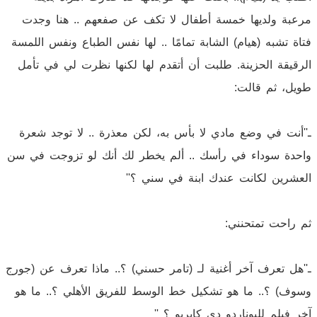
مرعبة ولديها خمسة أطفال لا تكف عن صفعهم .. هنا وجدت
فتاة تشبه (هيام) الشابة تمامًا .. لها نفس الطباع ونفس اللمسة
الرقيقة الحزينة. طلبت أن أتقدم لها لكنها نظرت لي في تأمل
طويل، ثم قالت:
ـ''أنت في وضع مادي لا بأس به، لكن معذرة .. لا توجد شعرة
واحدة سوداء في رأسك .. ألم يخطر لك أنك لو تزوجت في سن
العشرين لكانت عندك ابنة في سني ؟''
ثم راحت تمتحنني:
ـ''هل تعرف آخر أغنية لـ (تامر حسني) ؟.. ماذا تعرف عن (جورج
وسوف) ؟.. ما هو تشكيل خط الوسط للفريق الأهلي ؟.. ما هو
آخر فيلم لليوناردو دي كابريو ؟ ''