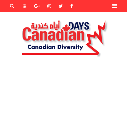
Primary
Youtube
Goole+
instagram
Twitter
Facebook
Menu