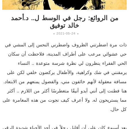
من الروائع: رجل في الوسط ل.. د.أحمد
خالد توفيق
2021-05-24
ذات مرة اضطرتني الظروف واضطرني النحس إلى المشي في
حي عشوائي مرعب على أطراف المدينة، فلاحظت أن سكان
الحي الفقراء ينظرون لي نظرة شرسة متوعدة .. النساء
يرمقنني في شك وكراهية، والأطفال يركضون خلفي لكن على
مسافة معقولة لأنهم خائفون مني، والفضول يمنعهم من الابتعاد.
هنا فطنت إلى أنني أبدو أنيقًا متغطرسًا أكثر من اللازم .. أكثر
مما يستريحون له. ولا أعرف كيف نجوت من هذه المغامرة على
كل حال.
بعد أسبوع كان علي أن أقابل رجلاً في أحد الأحياء شديدة الرقي