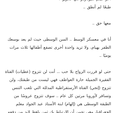
طبعًا لم أنطق ..
معها حق ..
أنا في معسكر الوسط .. السن الوسطى حيث لم يعد بوسعك
الظفر بهيام، ولا تريد واحدة أخرى تصفع أطفالها ثلاث مرات
يوميًا ..
حتى لو قررت الزواج بلا حب ... أنت لن تتزوج (عطيات) الفتاة
الفقيرة الجميلة حارة العواطف فهي ليست من طبقتك، ولن
تتزوج (إنجي) الفتاة الأرستقراطية المدللة التي تلعب التنس
وتسافر لأوروبا مرتين كل عام .. سوف تتزوج عروسًا من
الطبقة الوسطى هي (إلهام) ابنة الأستاذ عبد الجواد معلم
الجغرافيا، وهي تؤمن أن الارتباط بك ثمن باهظ لابد من دفعه