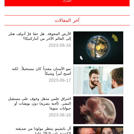
آخر المقالات
الأرض المجوفة.. هل حقا فرَّ أدولف هتلر
إلى العالم الآخر من أنتاركتيكا؟
2023-08-16
نمو الأسنان مجدداً كان مستحيلاً.. لكنه
أصبح أمراً وشيكاً
2023-06-17
اختراق علمي مذهل وخوف على مستقبل
البشر.. (أجنة بشرية) دون بويضات أو
حيوانات منوية!
2023-06-16
آل باتشينو ينتظر مولودا من صديقته
الكويتية ذات الـ29 عاما