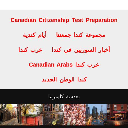
Canadian Citizenship Test Preparation
مجموعة كندا جمعتنا
أيام كندية
أخبار السوريين في كندا
عرب كندا
Canadian Arabs عرب كندا
كندا الوطن الجديد
بعدسة كاميرتنا