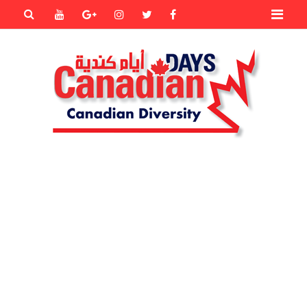
Primary
Youtube
Goole+
instagram
Twitter
Facebook
Menu