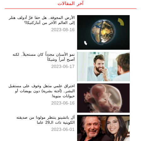
آخر المقالات
الأرض المجوفة.. هل حقا فرَّ أدولف هتلر
إلى العالم الآخر من أنتاركتيكا؟
2023-08-16
نمو الأسنان مجدداً كان مستحيلاً.. لكنه
أصبح أمراً وشيكاً
2023-06-17
اختراق علمي مذهل وخوف على مستقبل
البشر.. (أجنة بشرية) دون بويضات أو
حيوانات منوية!
2023-06-16
آل باتشينو ينتظر مولودا من صديقته