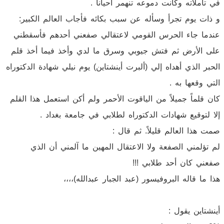
في تأملاته وكانت دموعه تنهمر أحياناً .
و ذات يوم تجرأ وسأله عن سبب بكائه فأجاب العالم الكبير:
عندما جاء الحرس القومي لاعتقالي صفعني أحدهم فأسقطني
على الأرض ثم فتش جيوبي وسرق ما لدي وأخذ فيما أخذ قلم
الحبر الذي أهداه إلي (ألبرت أينشتاين) يوم نيلي شهادة الدكتوراه
التي وقعها به .
كان قلماً جميلاً من الياقوت الأحمر ولم أكن استعمل هذا القلم
إلا لتوقيع شهادات الدكتوراه لطلابي في جامعة بغداد .
صمت هذا العالم قليلاً. ثم قال :
لم تؤلمني الصفعة ولا الاعتقال المهين ما آلمني أن الذي
صفعني كان أحد طلابي !!!
هذا ما قاله البروفيسور (عبد الجبار عبدالله)،،،،
أينشتاين يقول :