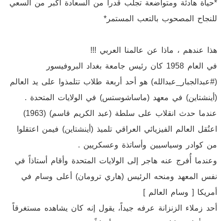
*حياة هادئة ومتواضعة تجلب قدراً من السعادة أكبر من السعي
للنجاح المصحوب بالتعب المستمر*
هذا عندهم ، ماذا عن عالمنا العربي !!!
في العام 1958 كان رئيس جامعة بغداد البروفيسور
(#عبدالجبار_عبدالله) هو أحد أربعة طلاب تتلمذوا على يد العالم
(أينشتاين) في معهد (ماساشوستس) في الولايات المتحدة .
عندما حدث انقلاب على سلطة (عبد الكريم قاسم) (1963)
اعتُقل العالم الفيزيائي العراقي تلميذ (أينشتاين) فيمن اعتقلوا
من كوادر وسياسيين وأساتذة وعسكريين .
وعندما أُفرج عنه هاجر إلى الولايات المتحدة وأقام أستاذاً في
نفس المعهد ومنحه الرئيس (هاري ترومان) أعلى وسام في
أمريكا [ وسام العالم ]
أحد زملاء الزنزانة عرفه جيداً، يقول إنه كان يشاهده مستغرقاً