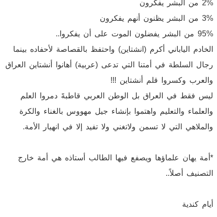
2% من البشر يفكرون
3% من البشر يظنون أنهم يفكرون
95% من البشر يفضلون الموت على أن يفكروا..
الخادم الياباني أكرم (انشتاين) واحتفظ بالقصاصة لأحفاده بينما
رجال السلطة في أمتنا التي تدعى (عربية) أهانوا أنشتاين العراق
والعرب وكسروا قلم أنشتاين !!!
ليس فقط في العراق بل الوطن العربي قاطبةََ دمروا العلم
والعلماء والتعليم واهتموا بإنشاء جيل مهووس بالغناء والكرة
والملاهي التي لا تسمن ولاتغني ولا تفيد إلا في انهيار الأمة.
*أمة يهان علماؤها ويصفع فيها الطالب أستاذه هي أمة خارج
التصنيف أصلاً..
أيام كندية