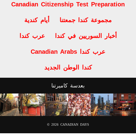
Canadian Citizenship Test Preparation
مجموعة كندا جمعتنا
أيام كندية
أخبار السوريين في كندا
عرب كندا
Canadian Arabs عرب كندا
كندا الوطن الجديد
بعدسة كاميرتنا