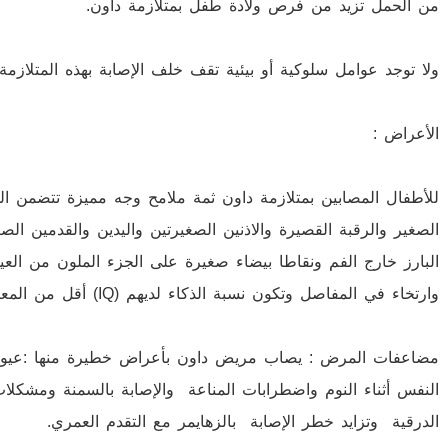
من الحمل تزيد من فرص ولادة طفل بمتلازمة داون.
ولا توجد عوامل سلوكية أو بيئية تقف خلف الإصابة بهذه المتلازمة
الأعراض :
للأطفال المصابين بمتلازمة داون ثمة ملامح وجه مميزة تتضمن الو
الصغير والرقبة القصيرة والاذنين الصغيرتين واليدين والقدمين ال
البارز خارج الفم ونقاطا بيضاء صغيرة على الجزء الملون من ا
وارتخاء في المفاصل وتكون نسبة الذكاء لديهم (IQ) أقل من المعتاد .
مضاعفات المرض : يصاب مريض داون بأعراض خطيرة منها :عيوب 
النفس أثناء النوم واضطرابات المناعة والإصابة بالسمنة ومشكل
الدرقية وتزايد خطر الإصابة بالزهايمر مع التقدم العمري.