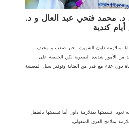
 د. محمد فتحي عبد العال و د.
أيام كندية
صابا بمتلازمة داون الشهيرة.. خبر صعب و مخيف
د من الأمور شديدة الصعوبة لكن الحقيقة على
اة دون عناء مع قدر من العناية وتوفير سبل المعيشة
طبيب البريطاني (جون لانغدون داون) عام 1862 و إليه تعود تسميتها بمتلازمة داون أما تسميتها بالطفل
لازمة بملامح العرق المنغولي.