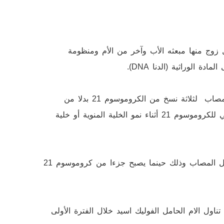
الصبغيات) كل زوج منها مبعثه الأب وآخر من الأم ومنظومة
الوراثية (الدنا DNA).
يعود السبب في المتلازمة إلى خلل جيني نتيجة امتلاك الطفل المصاب لثلاثة نسخ من الكروموسوم 21 بدلا من
نسختين في الأطفال العاديين وذلك نتيجة انقسام خلوي غير طبيعي للكروموسوم 21 أثناء نمو الخلية المنوية أو خلية
ويمكن أن تنتج متلازمة داون نتيجة للتبدل الصبغي من الآباء للطفل المصاب وذلك حينما يصبح جزءا من كروموسوم 21
ناول الام الحامل الفوليك اسيد خلال الفترة الأولى