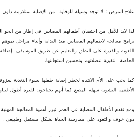
علاج المرض : لا توجد وسيلة للوقاية من الإصابة بمتلازمة داون ك
لذا لابد للأهل من احتضان أطفالهم المصابين في إطار من الجو ال
برامج معالجة لاطفالهم المصابين منذ البداية وأثناء مراحل نموه
اللغوية والقدرة على النطق والتعليم عن طريق الموسيقى إضافة ل
الخاصة لتقوية عضلاتهم وتحسين استجابتها.
كما يجب على الأم الانتباه لخطر إصابة طفلها بسوء التغذية لعز
الأطعمة النشوية سهلة المضغ كما أنهم يحتاجون لفترة أطول لتناو
ومع تقدم الأطفال المصابة في العمر تبرز أهمية المعالجة المهني
دون خوف والتعود على ممارسة الحياة بشكل مستقل وطبيعي .