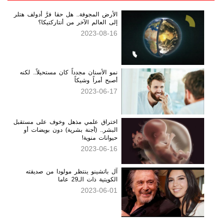
آخر المقالات
الأرض المجوفة.. هل حقا فرَّ أدولف هتلر
إلى العالم الآخر من أنتاركتيكا؟
2023-08-16
نمو الأسنان مجدداً كان مستحيلاً.. لكنه
أصبح أمراً وشيكاً
2023-06-17
اختراق علمي مذهل وخوف على مستقبل
البشر.. (أجنة بشرية) دون بويضات أو
حيوانات منوية!
2023-06-16
آل باتشينو ينتظر مولودا من صديقته
الكويتية ذات الـ29 عاما