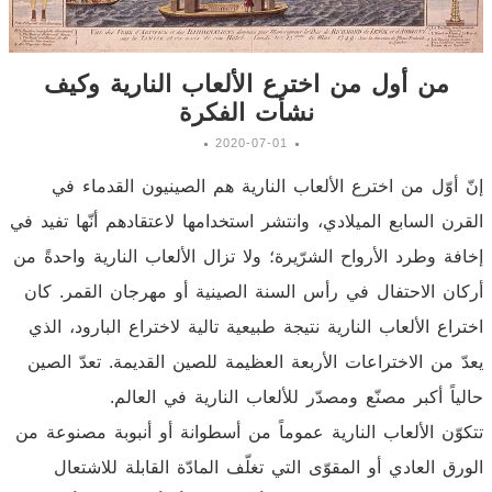
من أول من اخترع الألعاب النارية وكيف
نشأت الفكرة
2020-07-01
إنّ أوّل من اخترع الألعاب النارية هم الصينيون القدماء في
القرن السابع الميلادي، وانتشر استخدامها لاعتقادهم أنّها تفيد في
إخافة وطرد الأرواح الشرّيرة؛ ولا تزال الألعاب النارية واحدةً من
أركان الاحتفال في رأس السنة الصينية أو مهرجان القمر. كان
اختراع الألعاب النارية نتيجة طبيعية تالية لاختراع البارود، الذي
يعدّ من الاختراعات الأربعة العظيمة للصين القديمة. تعدّ الصين
حالياً أكبر مصنّع ومصدّر للألعاب النارية في العالم.
تتكوّن الألعاب النارية عموماً من أسطوانة أو أنبوبة مصنوعة من
الورق العادي أو المقوّى التي تغلّف المادّة القابلة للاشتعال