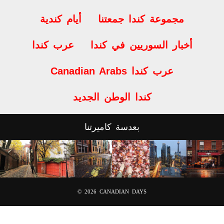
Canadian Citizenship Test Preparation
مجموعة كندا جمعتنا
أيام كندية
أخبار السوريين في كندا
عرب كندا
Canadian Arabs عرب كندا
كندا الوطن الجديد
بعدسة كاميرتنا
© 2026
CANADIAN DAYS