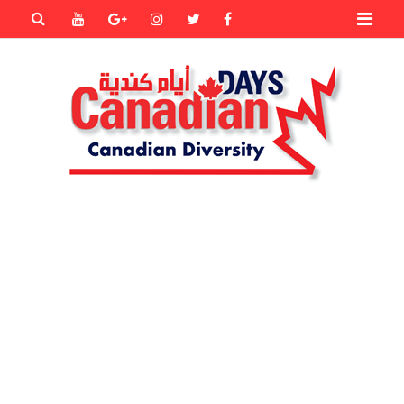
Primary
Youtube
Goole+
instagram
Twitter
Facebook
Menu