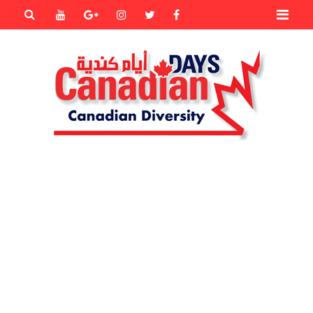
Primary
Youtube
Goole+
instagram
Twitter
Facebook
Menu