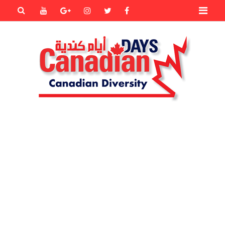
Primary
Youtube
Goole+
instagram
Twitter
Facebook
Menu