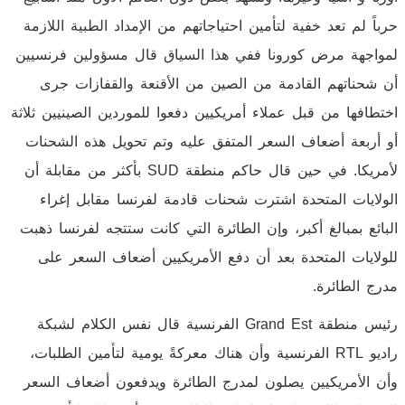
حرباً لم تعد خفية لتأمين احتياجاتهم من الإمداد الطبية اللازمة
لمواجهة مرض كورونا ففي هذا السياق قال مسؤولين فرنسيين
أن شحناتهم القادمة من الصين من الأقنعة والقفازات جرى
اختطافها من قبل عملاء أمريكيين دفعوا للموردين الصينيين ثلاثة
أو أربعة أضعاف السعر المتفق عليه وتم تحويل هذه الشحنات
لأمريكا. في حين قال حاكم منطقة SUD بأكثر من مقابلة أن
الولايات المتحدة اشترت شحنات قادمة لفرنسا مقابل إغراء
البائع بمبالغ أكبر، وإن الطائرة التي كانت ستتجه لفرنسا ذهبت
للولايات المتحدة بعد أن دفع الأمريكيين أضعاف السعر على
مدرج الطائرة.
رئيس منطقة Grand Est الفرنسية قال نفس الكلام لشبكة
راديو RTL الفرنسية وأن هناك معركةً يومية لتأمين الطلبات،
وأن الأمريكيين يصلون لمدرج الطائرة ويدفعون أضعاف السعر