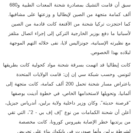
سبق أن قامت التشيك بمصادرة شحنة المعدات الطبية و680
ألف كمامة متجهة من الصين لإيطاليا و وزعتها على مشافيها.
كما احتجزت تركيا شحنة من الأقنعة كانت قادمة من الصين
لأسبانيا ما دفع بوزير الخارجية التركي إلى إجراء اتصال متلفز
مع نظيرته الإسبانية، جونزاليس لايا، نفى خلاله التهم الموجهة
لبلاده بهذا الخصوص.
كانت إيطاليا قد اتهمت بسرقة شحنة مواد كحولية كانت بطريقها
لتونس. وحسب شبكة سي إن إن: قامت الولايات المتحدة
باعتراض مسار شحنة تحمل 200 ألف كمامة، كانت متجهة إلى
ألمانيا، وتحويلها لاستخدامها الخاص، في خطوة أدينت بوصفها
"قرصنة حديثة". وكان وزير داخلية ولاية برلين، أندرياس جيزيل،
أعلن أن شحنة الكمامات من نوع "إف إف بي - 2"، التي تقي
من يرتديها خطر الإصابة بفيروس كورونا، كانت مخصصة
لشرطة برلين وأنها صودرت في بانكوك بناء على تحريض