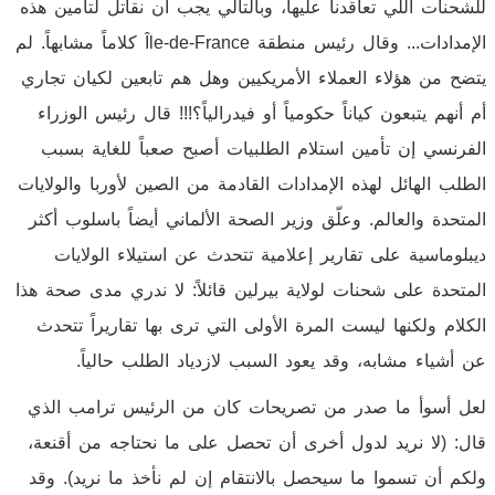
للشحنات اللي تعاقدنا عليها، وبالتالي يجب أن نقاتل لتأمين هذه
الإمدادات... وقال رئيس منطقة Île-de-France كلاماً مشابهاً. لم
يتضح من هؤلاء العملاء الأمريكيين وهل هم تابعين لكيان تجاري
أم أنهم يتبعون كياناً حكومياً أو فيدرالياً؟!!! قال رئيس الوزراء
الفرنسي إن تأمين استلام الطلبيات أصبح صعباً للغاية بسبب
الطلب الهائل لهذه الإمدادات القادمة من الصين لأوربا والولايات
المتحدة والعالم. وعلّق وزير الصحة الألماني أيضاً باسلوب أكثر
ديبلوماسية على تقارير إعلامية تتحدث عن استيلاء الولايات
المتحدة على شحنات لولاية بيرلين قائلاً: لا ندري مدى صحة هذا
الكلام ولكنها ليست المرة الأولى التي ترى بها تقاريراً تتحدث
عن أشياء مشابه، وقد يعود السبب لازدياد الطلب حالياً.
لعل أسوأ ما صدر من تصريحات كان من الرئيس ترامب الذي
قال: (لا نريد لدول أخرى أن تحصل على ما نحتاجه من أقنعة،
ولكم أن تسموا ما سيحصل بالانتقام إن لم نأخذ ما نريد). وقد