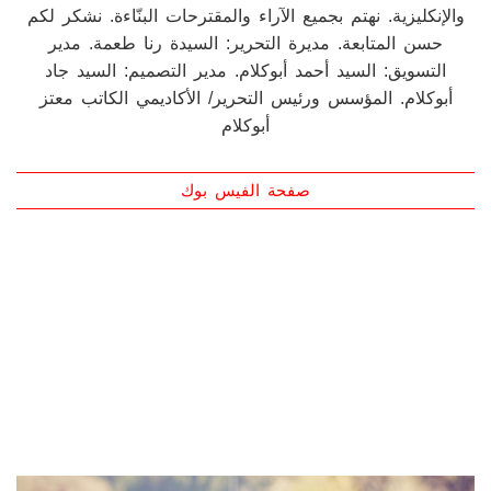
أول موقع ومجلة إلكترونية ورقية، بخبرات سورية كندية، تخدم
الجالية العربية والمجتمع الكندي في كندا. إجتماعية-فكرية-
فنية-إقتصادية-إخبارية-إعلانية- متنوعة. تصدر بالعربية
والإنكليزية. نهتم بجميع الآراء والمقترحات البنّاءة. نشكر لكم
حسن المتابعة. مديرة التحرير: السيدة رنا طعمة. مدير
التسويق: السيد أحمد أبوكلام. مدير التصميم: السيد جاد
أبوكلام. المؤسس ورئيس التحرير/ الأكاديمي الكاتب معتز
أبوكلام
صفحة الفيس بوك