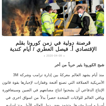
قرصنة دولية في زمن كورونا بقلم
الإقتصادي أ. فيصل العطري / أيام كندية
2020-04-08
شبح الكورونا يثير حرباً من أخر
منذ أيام يشهد العالم معركةً بين إدارة ترامب وشركة 3M
الأمريكية العملاقة التي تصنع أقنعة وقفازات لإجبارها بقوة قانون
الإنتاج الدفاعي أن يشحنوا انتاج مصانعهم في الصين وسينغافورة
وباقي العالم للولايات المتحدة حصراً بدلاً من اسواق اخرى في
أوربا و اسيا وغيرها. وتشهد بعض دول العالم الأول منذ اسابيع