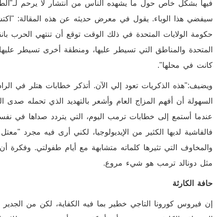
فيها بشكل خاص حول ما يشهده الناس من انتشار لا يرحم لـ"الطاع
سيفضي هذا الوباء. يقول في معرض حديثه عن هذه المقالة: "اكتشفت
حكومة الولايات المتحدة في ذلك الوقت توقع أن تنتهي الحرب بانقس
المتحدة والمناطق التي تسيطر عليها، ومنطقة أخرى تسيطر عليها 
كانت في محلها".
ويضيف:"هذه الذكريات تعود إلي الآن. أتذكر خطابات هتلر في الرا
السهولة أن أفهم المزاج العام وأشعر بالتهديد الذي تحمله صدى ا
عندما أستمع إلى خطابات ترمب اليوم، التي يتردد صداها في نفس
فالفاشية لديها الكثير من الإيديولوجيا، لكني أرى فيه مجرد "معت
والمخاوف التي تثيرها كلماته متشابهة مع أيام طفولتي. وفكرة أن
مثل دونالد ترمب هو شيء مروع.
حافة الكارثة
إن فيروس كورونا التاجي خطير بما فيه الكفاية، لكن من الجدير ب