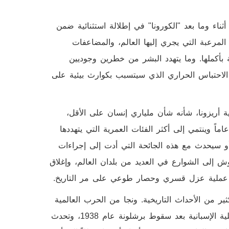
ناء وما بعد "الكورونا" في إطلالة استثنائية ضمن
افة الكارثة المرعبة التي يجري إليها العالم، والمضاعفات
ة بأكملها. وما يتهدد البشر من خطرين وجوديين
طر الاحتباس الحراري الذي سيتسبب بكوارث بيئية على
أريزونا، شأنه شأن ملياري إنسان على الأقل،
اً وينتمي إلى أكثر الفئات العمرية التي يتهددها
ث أو سيحدث مع هذه الجائحة التي أدت إلى إجراءات
ش إلى الشوارع في العديد من بلدان العالم، وإغلاق
كثر عملية عزل قسري وحصار طوعي على مر التاريخ.
ى وعايش الكثير من الأحداث التاريخية. ونجا من الحرب العالمية
الثانية، كتب أول مقالة له في العاشرة من عمره عن الحرب الأهلية الإسبانية بعد سقوط برشلونة عام 1938، وتحدث