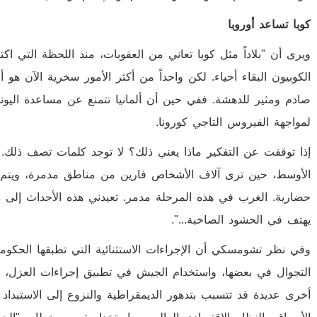
كوبا تساعد أوروبا
ويرى أن "بلاداً مثل كوبا تعاني من العقوبات، منذ اللحظة التي ا
الكوبيون البقاء أحياء. لكن واحداً من أكثر الأمور سخرية الآن ه
صادم ومثير للدهشة. ففي حين أن ألمانيا تتمنع عن مساعدة اليونا
لمواجهة الفيروس التاجي كورونا.
إذا توقفت عن التفكير ماذا يعني ذلك؟ لا توجد كلمات تصف ذلك
الأوسط، حين ترى آلاف الأشخاص فارين من مناطق مدمرة، ويتم إرس
حضارية. الغرب في هذه المرحلة مدمر. تعيدني هذه الأحداث إلى ذك
يهتف في الحشود الصاخبة...".
وفي نظر تشومسكي أن الإجراءات الاستثنائية التي تطبقها الحكوما
التجوال في بعضها، واستخدام الجيش في تطبيق إجراءات العزل، ك
أخرى عديدة قد تتسبب بتدهور الديمقراطية والنزوع إلى الاستبداد 