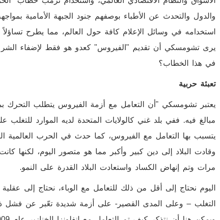
الأسواق والنظام الاقتصادي العالمي، واستخدام ترمب خطاب "الحرب
والدول والتحدث عن الأطباء بوصفهم جنود الجبهة الأمامية بمواجه
استخدامه في وسائل الإعلام كافة حول العالم، مما يطرح تساؤلاً
يرى تشومسكي أن تقديم "الفيروس" كعدو هو فقط لإضفاء الشرعية 
في هذا الخطاب؟
تعبئة حربية
يعتبر تشومسكي "أن التعامل مع أزمة الفيروس يتطلب التحرك بما 
مبالغ فيه. ففي بلد غني كالولايات المتحدة لديه الموارد للتغلب عل
يتسبب بها التعامل مع الفيروس، كما حدث في الحرب العالمية الثاني
وقادت البلاد إلى دين كبير وأكبر مما هو متصور اليوم، لكنها كانت 
مرات وتم إنهاض الكساد واستعادت البلاد القدرة على النمو.
اليوم نحتاج إلى أقل من ذلك للتعامل مع الوباء، نحتاج إلى عقلية 
التغلب – وعلى المدى القصير- على أزمة شديدة تعّبر عن فشل ذريع 