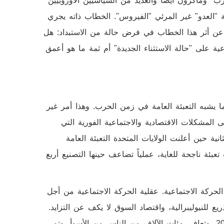
" وماكرون أيضاً والعديد من السياسيين الأوروبيين
ة "العدو" غير المرئي "الفيروس". الخطاب ذاته يجري
 عن أثر هذا الخطاب في فرض حالة من الاستبداد: هل
على "حالة الاستثناء الجديدة" أم ثمة ما هو أعمق
يشبه التعبئة العامة في زمن الحرب. وهذا أمر غير
ى المشكلات الاقتصادية والاجتماعية الفورية التي
ة حين أعلنت الولايات المتحدة التعبئة العامة
تعبئة ناجحة للغاية، عملياً تضاعف حينها التصنيع أربع
الحركة الاجتماعية. عقلية الحركة الاجتماعية من أجل
للنيوليبرالية، واقتصاد السوق لا يكف عن التزايد.
ويمكن هنا أن نتذكر كيف تم التعامل مع إنفلونزا الخنازير عام 2009، وتعافى مئات الآلاف من الناس من الأسوأ، وتم