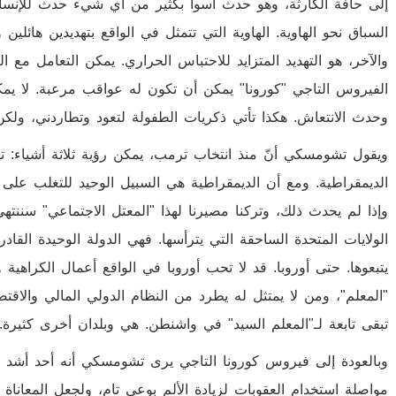
إلى حافة الكارثة، وهو حدث أسوأ بكثير من أي شيء حدث للإنسان
السباق نحو الهاوية. الهاوية التي تتمثل في الواقع بتهديدين هائلين و
والآخر، هو التهديد المتزايد للاحتباس الحراري. يمكن التعامل مع ال
الفيروس التاجي "كورونا" يمكن أن تكون له عواقب مرعبة. لا يمكن 
وحدث الانتعاش. هكذا تأتي ذكريات الطفولة لتعود وتطاردني، ولكن
ويقول تشومسكي أنّ منذ انتخاب ترمب، يمكن رؤية ثلاثة أشياء: تهد
الديمقراطية. ومع أن الديمقراطية هي السبيل الوحيد للتغلب على
وإذا لم يحدث ذلك، وتركنا مصيرنا لهذا "المعتل الاجتماعي" سننت
الولايات المتحدة الساحقة التي يترأسها. فهي الدولة الوحيدة ال
يتبعوها. حتى أوروبا. قد لا تحب أوروبا في الواقع أعمال الكراهية
"المعلم"، ومن لا يمتثل له يطرد من النظام الدولي المالي والاقتص
تبقى تابعة لـ"المعلم السيد" في واشنطن. هي وبلدان أخرى كثيرة.
وبالعودة إلى فيروس كورونا التاجي يرى تشومسكي أنه أحد أشد ا
مواصلة استخدام العقوبات لزيادة الألم بوعي تام، ولجعل المعاناة 