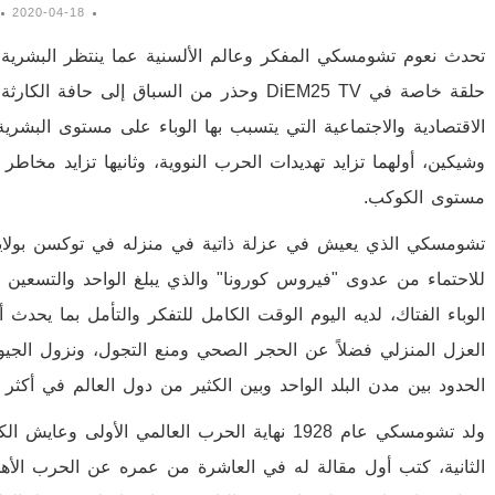
2020-04-18
تحدث نعوم تشومسكي المفكر وعالم الألسنية عما ينتظر البشرية أث
حلقة خاصة في DiEM25 TV وحذر من السباق إلى ح
الاقتصادية والاجتماعية التي يتسبب بها الوباء على مستوى البشري
وشيكين، أولهما تزايد تهديدات الحرب النووية، وثانيها تزايد مخا
مستوى الكوكب.
تشومسكي الذي يعيش في عزلة ذاتية في منزله في توكسن بولاية 
للاحتماء من عدوى "فيروس كورونا" والذي يبلغ الواحد والتسعين عام
الوباء الفتاك، لديه اليوم الوقت الكامل للتفكر والتأمل بما يحد
العزل المنزلي فضلاً عن الحجر الصحي ومنع التجول، ونزول الجيو
الحدود بين مدن البلد الواحد وبين الكثير من دول العالم في أ
ولد تشومسكي عام 1928 نهاية الحرب العالمي الأول