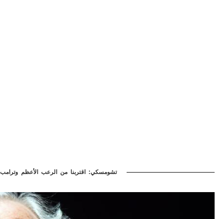
تشومسكي: اقتربنا من الرعب الأعظم وترامب ف