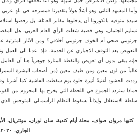
مجتمعها، ولكن الاعتراض حمل شبهة وهو أننا نخالفها الرأي وكأ
وأما المشهد الثاني وهو أشدُّ هولاً بتقديرنا فمسرحه في بلدٍ عرب
سيدة متوفيه بالكورونا أن يدخلوها مقابر العائلة، بل رفضوا است
تسليم الجثمان، وهي قضية شغلت الرأي العام العربي، هل المقصود
جرثومي صحي أم الخوف جرثومي أخلاقي؟ ومن الآثار المترتبة عنصر
التعويض بعد التوقف الاجباري عن الخدمة، فإذا عدنا الى العمل وتخ
فإنه يبقى بدون أي تعويض والنقطة المثارة جوهرياً هنا أن العامل
غالباً من لون معين ومن طيف معين (من أصحاب البشرة السمراء)
رددت الحشود أغنيةً أثيرة حلوة يوم سقطت الفاشية كما أشرنا وقوام
فماذا ستردد الجموع في اللحظة التي يخرج بها المحروم من القوت 
سلطة الاستغلال وايذاناً بسقوط النظام الرأسمالي المتوحش الذي
كتبها مروان صواف، مجلة أيام كندية، سان لوران، مونتريال، ال
الجاري، ٢٠٢٠.