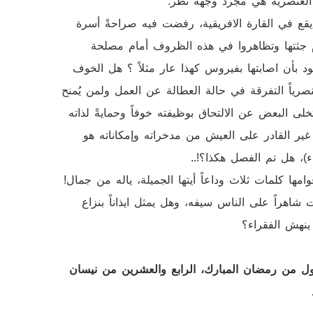
ن العنصرية هي مجرد وجهة نظر.
ي يقع في القارة الافريقية، رفضت فيه صراحةً أسرة
لام جثتها وتظاهروا في هذه الظروف أمام مصلحة
 بأن اصابتها بفيروس كهذا عار مثلاً ؟ هل الخوف
ياً التفرقة في حالة العطالة عن العمل ولمن يُمنح
لى البعض عن الالتحاق بوظيفته خوفاً وحمايةً لذاته
 غير القادر على العيش من مدخراته وإمكاناته هو
، هل تم الفصل هكذا؟!..
ها كلمات ثلاث وداعاً أيتها الجميلة، ياله من جمال!
شاهراً على الناس سيفه، وهل يمثل ايذاناً بنزاع
 ينهش الفقراء؟
أول من رمضان المبارك، الرابع والعشرين من نيسان