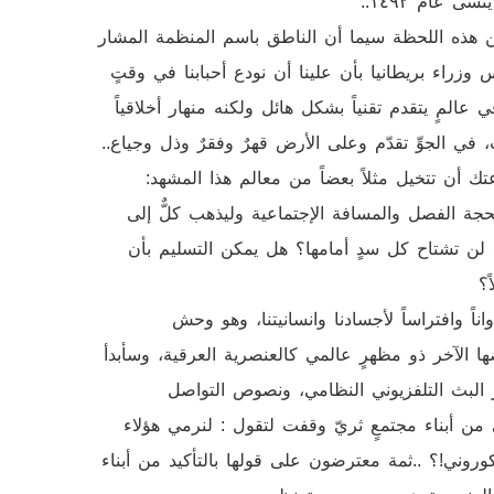
 عام ١٤٩٢..
ين هذه اللحظة سيما أن الناطق باسم المنظمة المشار
 وزراء بريطانيا بأن علينا أن نودع أحبابنا في وقتٍ
عالمٍ يتقدم تقنياً بشكل هائل ولكنه منهار أخلاقياً
، في الجوِّ تقدّم وعلى الأرض قهرٌ وفقرٌ وذل وجياع..
أن تتخيل مثلاً بعضاً من معالم هذا المشهد:
جة الفصل والمسافة الإجتماعية وليذهب كلٌّ إلى
لن تشتاح كل سدٍ أمامها؟ هل يمكن التسليم بأن
اً؟
ً وافتراساً لأجسادنا وانسانيتنا، وهو وحش
ها الآخر ذو مظهرٍ عالمي كالعنصرية العرقية، وسأبدأ
 البث التلفزيوني النظامي، ونصوص التواصل
من أبناء مجتمعٍ ثريّ وقفت لتقول : لنرمي هؤلاء
كوروني!؟ ..ثمة معترضون على قولها بالتأكيد من أبناء