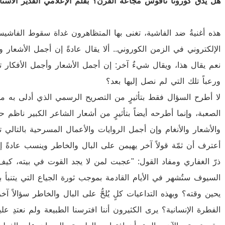
هل يدق كورونا ناقوس مجاعة القرن؟ بقلم الإعلامي القدير الأس
هذه أغنيةُ ضد الفاشية، تغنى بها المتظاهرون غداة سقوط الفاشيس
الإلكتروني في الزمن الكوروني.. ألا يقال عادةً إن أجمل الأشعار و
نعم يقال هذا، ويقال شيءٌ آخر: إن أجمل الأشعار وأجمل الأفكار تل
ورعباً تلك التي لم نصل إليها بعد؟
لا أطرح السؤال فقط بتأثيرٍ من التصريح الرسمي الذي أدلى به م
الصعبة، وإنما أطرحه أيضاً بتأثيرٍ من أشعار الشاعر الكبير ناظ
والأشعار والأنغام وإن أجمل الروايات والأعمال المسرحية بالتالي ت
أعترف أن ثمّة قولاً آخر يهيمن على البال والخاطر وينسب عادةً إل
ذرّ الغفاري ومفاد القول: "عجبت لمن لا يجد القوت في بيته، كيف
السيوف ستُشهر في الأيام القادمة بموجب ثورة الجياع التي يتنبأ ب
يحين وقته؟ وبهذه التداعيات كلٍ يُلحُّ على البال والخاطر سؤالاً آ
الفطرة الإنسانية؟ يرى الكثيرون أننا افترسنا الطبيعة ولم نعتدِ ع