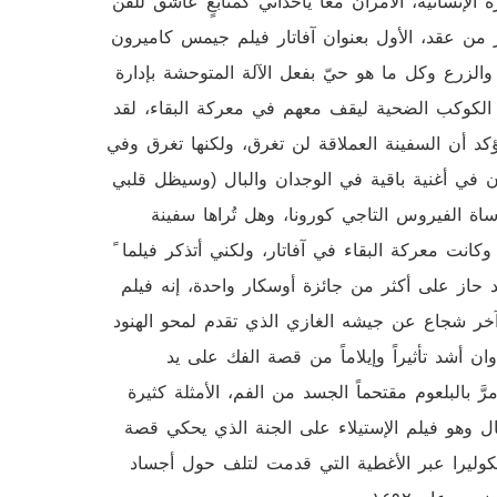
لإنسانية، الأمران معاً يأخذاني كمتابعٍ عاشق للفن
ر من عقد، الأول بعنوان آفاتار فيلم جيمس كاميرون
الزرع وكل ما هو حيّ بفعل الآلة المتوحشة بإدارة
 الكوكب الضحية ليقف معهم في معركة البقاء، لقد
يؤكد أن السفينة العملاقة لن تغرق، ولكنها تغرق وفي
 في أغنية باقية في الوجدان والبال (وسيظل قلبي
ة الفيروس التاجي كورونا، وهل تُراها سفينة
كانت معركة البقاء في آفاتار، ولكني أتذكر فيلما ً
د حاز على أكثر من جائزة أوسكار واحدة، إنه فيلم
خر شجاع عن جيشه الغازي الذي تقدم لمحو الهنود
 أشد تأثيراً وإيلاماً من قصة الفك على يد
َ بالبلعوم مقتحماً الجسد من الفم، الأمثلة كثيرة
ل وهو فيلم الإستيلاء على الجنة الذي يحكي قصة
وليرا عبر الأغطية التي قدمت لتلف حول أجساد