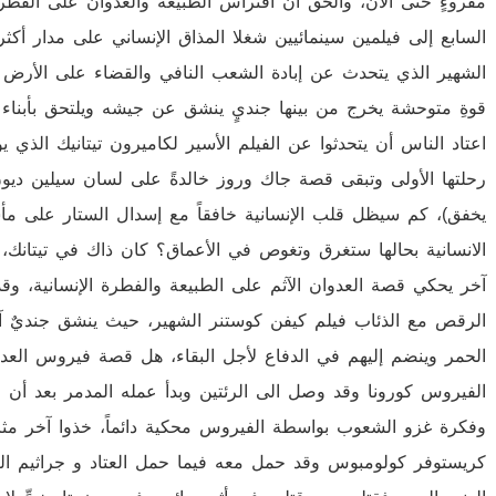
مقروءٍ حتى الآن، والحق أن افتراس الطبيعة والعدوان على الفطرة ا
السابع إلى فيلمين سينمائيين شغلا المذاق الإنساني على مدار أكث
الشهير الذي يتحدث عن إبادة الشعب النافي والقضاء على الأرض و
قوةِ متوحشة يخرج من بينها جنديٍ ينشق عن جيشه ويلتحق بأبناء
اعتاد الناس أن يتحدثوا عن الفيلم الأسير لكاميرون تيتانيك الذي 
رحلتها الأولى وتبقى قصة جاك وروز خالدةً على لسان سيلين ديون
يخفق)، كم سيظل قلب الإنسانية خافقاً مع إسدال الستار على مأسا
الانسانية بحالها ستغرق وتغوص في الأعماق؟ كان ذاك في تيتانك، و
آخر يحكي قصة العدوان الآثم على الطبيعة والفطرة الإنسانية، وق
الرقص مع الذئاب فيلم كيفن كوستنر الشهير، حيث ينشق جنديٌ آ
الحمر وينضم إليهم في الدفاع لأجل البقاء، هل قصة فيروس العدوان
الفيروس كورونا وقد وصل الى الرئتين وبدأ عمله المدمر بعد أن مرّ
وفكرة غزو الشعوب بواسطة الفيروس محكية دائماً، خذوا آخر مثا
كريستوفر كولومبوس وقد حمل معه فيما حمل العتاد و جراثيم الك