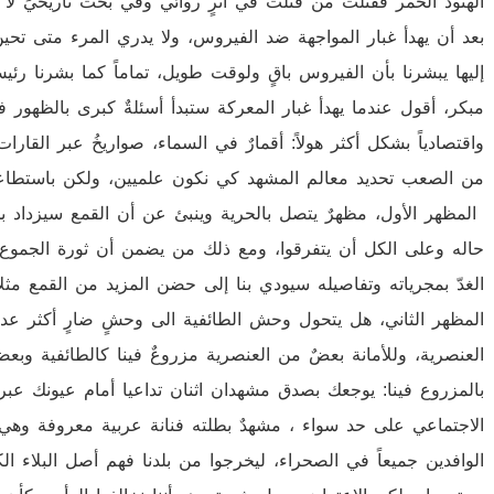
الهنود الحمر فقتلت من قتلت في أثرٍ روائي وفي بحث تاريخيٍّ لا ينسى
بعد أن يهدأ غبار المواجهة ضد الفيروس، ولا يدري المرء متى تح
إليها يبشرنا بأن الفيروس باقٍ ولوقت طويل، تماماً كما بشرنا رئيس
مبكر، أقول عندما يهدأ غبار المعركة ستبدأ أسئلةٌ كبرى بالظهور في 
واقتصادياً بشكل أكثر هولاً: أقمارٌ في السماء، صواريخُ عبر القارات
من الصعب تحديد معالم المشهد كي نكون علميين، ولكن باستطاعتك 
المظهر الأول، مظهرٌ يتصل بالحرية وينبئ عن أن القمع سيزداد بح
حاله وعلى الكل أن يتفرقوا، ومع ذلك من يضمن أن ثورة الجموع 
الغدّ بمجرياته وتفاصيله سيودي بنا إلى حضن المزيد من القمع مثل
المظهر الثاني، هل يتحول وحش الطائفية الى وحشٍ ضارٍ أكثر عدوانا
العنصرية، وللأمانة بعضٌ من العنصرية مزروعٌ فينا كالطائفية وبعض
بالمزروع فينا: يوجعك بصدق مشهدان اثنان تداعيا أمام عيونك عبر
الاجتماعي على حد سواء ، مشهدٌ بطلته فنانة عربية معروفة وهي 
الوافدين جميعاً في الصحراء، ليخرجوا من بلدنا فهم أصل البلاء ال