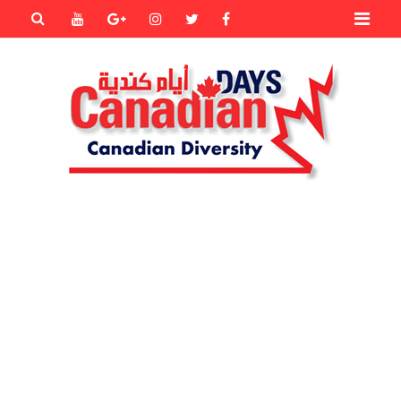
Primary
Youtube
Goole+
instagram
Twitter
Facebook
Menu