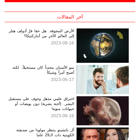
آخر المقالات
الأرض المجوفة.. هل حقا فرَّ أدولف هتلر
إلى العالم الآخر من أنتاركتيكا؟
2023-08-16
نمو الأسنان مجدداً كان مستحيلاً.. لكنه
أصبح أمراً وشيكاً
2023-06-17
اختراق علمي مذهل وخوف على مستقبل
البشر.. (أجنة بشرية) دون بويضات أو
حيوانات منوية!
2023-06-16
آل باتشينو ينتظر مولودا من صديقته
الكويتية ذات الـ29 عاما