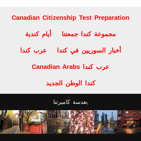
Canadian Citizenship Test Preparation
مجموعة كندا جمعتنا
أيام كندية
أخبار السوريين في كندا
عرب كندا
Canadian Arabs عرب كندا
كندا الوطن الجديد
بعدسة كاميرتنا