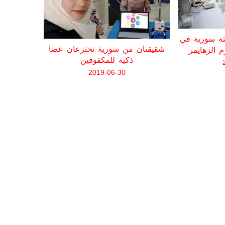
ثة سورية في
شقيقتان من سورية تخترعان عصا
م الزهايمر
ذكية للمكفوفين
تعرف على 
2019-06-30
ودورها 
المسبا