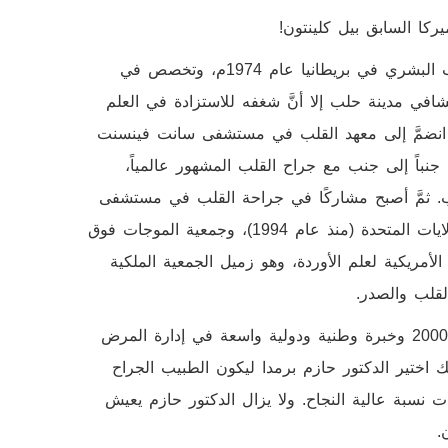
كا السابق بيل كلينتون!
الدكتور حازم برمدا درس في مدينة حلب، ثمّ سافر لدراسة الطب البشري في بريطانيا عام 1974م، وتخصص في
في مدينة حلب إلا أنَّ شغفه للاستزادة في العلم
لمعرفة قرر السفر للولايات المتحدة الأمريكية، وفي عام 1991 انضمَّ إلى معهد القلب في مستشفى سانت فينسنت
جنباً إلى جنب مع جراح القلب المشهور عالمياً،
ب. ثمَّ أصبح مشاركًا في جراحة القلب في مستشفى
جامعة هارفارد. الدكتور حازم عضو في جمعية جراحي الصدر، الولايات المتحدة (منذ عام 1994)، وجمعية الموجات فوق
SVU)، ومنتدى Venus الأمريكي (AVF)، والكلية الأمريكية لعلم الأوردة، وهو زميل الجمعية الملكية
لقلب والصدر.
وهو يمارس عمله الطبي في منطقة ساحل المسيسيبي منذ عام 2000 وخبرة وطنية ودولية واسعة في إدارة المرض
 اختير الدكتور حازم برمدا ليكون الطبيب الجراح
ت نسبة عالية النجاح. ولا يزال الدكتور حازم يعيش
.