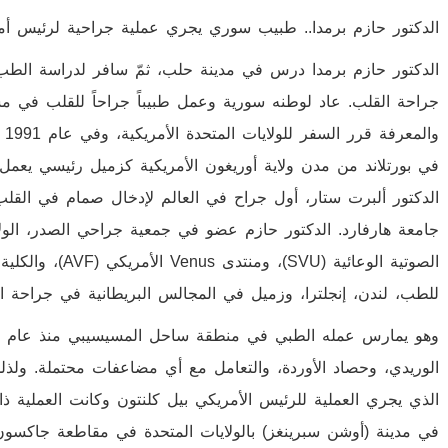
الدكتور حازم برمدا.. طبيب سوري يجري عملية جراحية لرئيس أمير
جراحة القلب. عاد لوطنه سورية وعمل طبيباً جراحاً للقلب في مشا
وا
في بورتلاند من مدن ولاية أوريغون الأمريكية كزميل رئيسي يعمل 
الدكتور ألبرت ستار، أول جراح في العالم لإدخال صمام في القل
الصوتية الوعائية (
للطب، لندن، إنجلترا، وزميل في المجالس البريطانية في جراحة ا
الوريدي، وحصاد الأوردة، والتعامل مع أي مضاعفات محتملة. ولذلك
الذي يجري العملية للرئيس الأمريكي بيل كلنتون وكانت العملية ذا
في مدينة (أوشن سبرينغز) بالولايات المتحدة في مقاطعة جاكسون