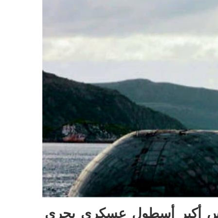
دس أكبر أسطول عسكري بحري