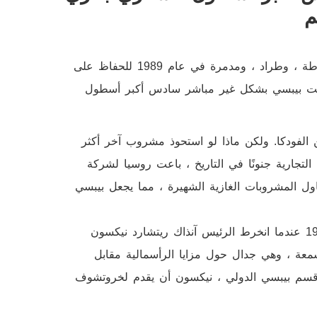
م
في اتفاقية غريبة، باعت روسيا 17 غواصة لشركة بيبسي ، وفرقاطة ، وطراد ، ومدمرة في عام 1989 للحفاظ على
أصبحت بيبسي بشكل غير مباشر سادس أكبر أسطول
الفودكا. ولكن ماذا لو استحوذ مشروب آخر أكثر
تجارية جنونًا في التاريخ ، باعت روسيا لشركة
ناول المشروبات الغازية الشهيرة ، مما يجعل بيبسي
بدأ كل شيء في المعرض القومي الأمريكي في موسكو عام 1959 عندما انخرط الرئيس آنذاك ريتشارد نيكسون
عة ، وهي جدال حول مزايا الرأسمالية مقابل
يس قسم بيبسي الدولي ، نيكسون أن يقدم لخروتشوف