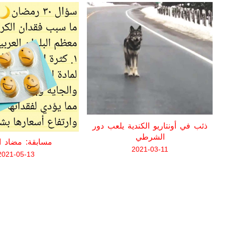
ذئب في أونتاريو الكندية يلعب دور
الشرطي
مسابقة: مضاد ا
2021-03-11
2021-05-13