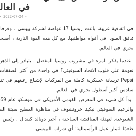
في العال
2022-07-24
تدفق الصودا في أفواه مواطنيها. مع كل هذه القوة النارية ، 
بحري في العالم.
عندما يفكر المرء في مشروب روسيا المفضل ، يتبادر إلى الذهن 
نعومة على قلوب الاتحاد السوفيتي؟ في واحدة من أكثر الصفقات ال
Pepsi ترسانة عسكرية كاملة من المركبات لإشباع رغبتهم في ت
سادس أكبر أسطول بحري في العالم.
والزعيم السوفيتي نيكيتا خروتشوف في مناظرة المطبخ سيئة السم
الشيوعية. لتهدئة المناقشة الساخنة ، أخبر دونالد كيندال ، رئ
طعمًا لثمار عمل الرأسمالية: أي شراب البيبسي.