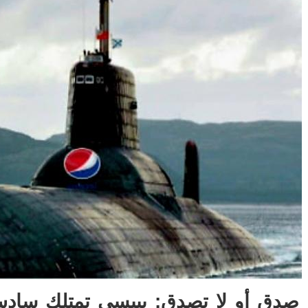
صدق أو لا تصدق: بيبسي تمتلك سا