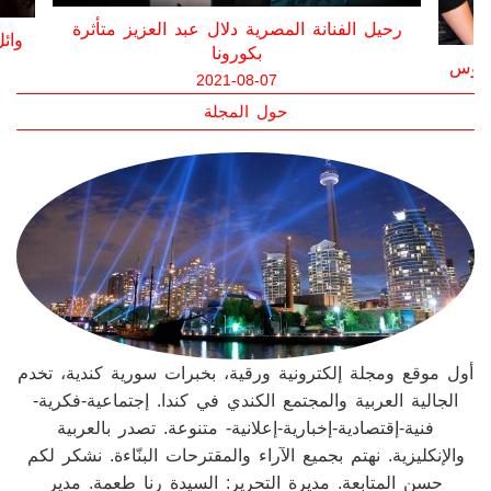
رحي
رحيل الفنان سمير غانم متأثراً بإصابته بفيروس
كورونا
2021-05-20
حول المجلة
امي
أول موقع ومجلة إلكترونية ورقية، بخبرات سورية كندية، تخدم
الجالية العربية والمجتمع الكندي في كندا. إجتماعية-فكرية-
فنية-إقتصادية-إخبارية-إعلانية- متنوعة. تصدر بالعربية