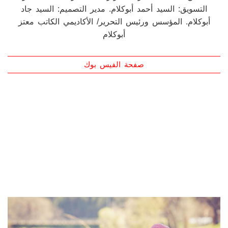
والإنكليزية. نهتم بجميع الآراء والمقترحات البنّاءة. نشكر لكم
حسن المتابعة. مديرة التحرير: السيدة رنا طعمة. مدير
التسويق: السيد أحمد أبوكلام. مدير التصميم: السيد جاد
أبوكلام. المؤسس ورئيس التحرير/ الأكاديمي الكاتب معتز
أبوكلام
صفحة الفيس بوك