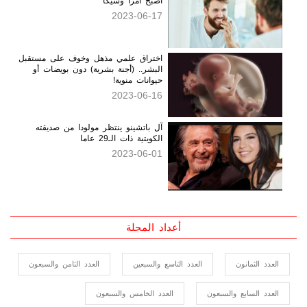
نمو الأسنان مجدداً كان مستحيلاً.. لكنه
أصبح أمراً وشيكاً
2023-06-17
اختراق علمي مذهل وخوف على مستقبل
البشر.. (أجنة بشرية) دون بويضات أو
حيوانات منوية!
2023-06-16
آل باتشينو ينتظر مولودا من صديقته
الكويتية ذات الـ29 عاما
2023-06-01
أعداد المجلة
العدد الثمانون
العدد التاسع والسبعين
العدد الثامن والسبعون