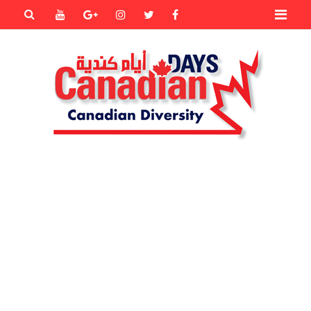
Primary
Youtube
Goole+
instagram
Twitter
Facebook
Menu