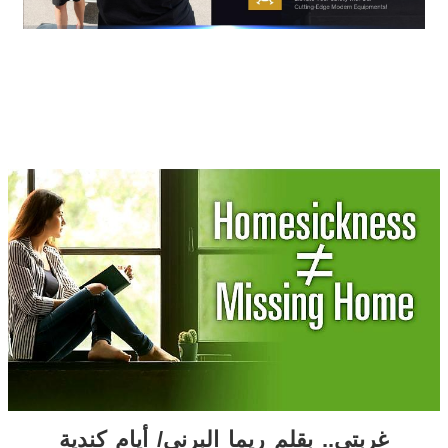
غربتي.. بقلم ريما البرني/ أيام كندية