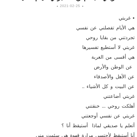
2021-02-25
▪︎ غربتي
هي الأيام تفصلني عن نفسي
تجردتني من بقايا روحي
غربتي لا أستطيع تفسيرها
هي أقسى من الغربة
عن الوطن والأرض
عن الأهل والأصدقاء
عن البيت و كل الأشياء ..
غربتي أضاعتني
أهلكت روحي ... خنقتني
غربتي عن نفسي أوجعتني
أتعلم يا صديقي لماذا أستيقظ أنا ؟
أنا أستيقظ لأحتسي مرارة قهوة هي سئمت مني