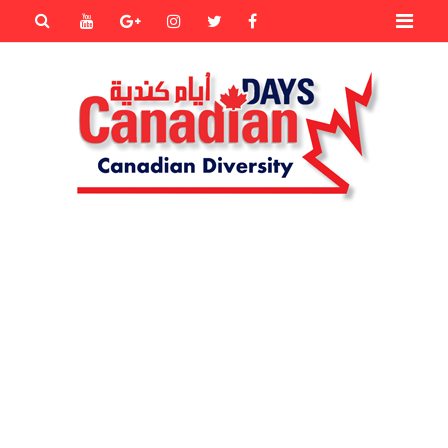
Primary
Youtube
Goole+
instagram
Twitter
Facebook
Menu