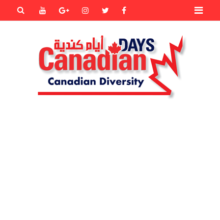
Primary
Youtube
Goole+
instagram
Twitter
Facebook
Menu