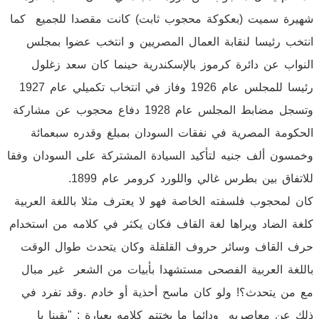
شهيرة سميت (بعكوكة محجوب ثابت) كانت مقصدا للجميع كما
انتخب رئيسا لنقابة العمال المصريين و انتخب عضوا بمجلس
النواب عن دائرة كرموز بالإسكندرية حينما كان سعد زغلول
رئيسا للمجلس عام 1926 وفاز في انتخاب تكميلي عام 1927
وتسجل مضابط المجلس عام 1928 دفاع محجوب عن مشاركة
الحكومة المصرية في نفقات السودان بمبلغ وقدره سبعمائة
وخمسون ألف جنيه لتأكيد السيادة المشتركة على السودان وفقا
للاتفاق بين بطرس غالي واللورد كرومر عام 1899.
كان لمحجوب فلسفته الخاصة فهو لا يعترف مثلا باللغة العربية
كلغة الضاد ويراها لغة القاف فكان يكثر في كلامه من استخدام
حرف القاف وسائر حروف القلقلة وكان يتحدث طوال الوقت
باللغة العربية الفصحى مستشهدا بأبيات من الشعر غير مبال
مع من يتحدث؟! ولو كان ماسح أحذية أو خادم .وقد تفرد في
ذلك عن معاصريه ودائما ما يختتم كلامه بعبارة : "يقينا يا