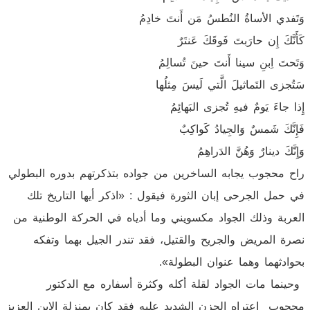
وَتَفدي الأساةُ النُطسُ مَن أَنتَ خادِمُ
كَأَنَّكَ إِن حارَبتَ فَوقَكَ عَنتَرٌ
وَتَحتَ اِبنِ سينا أَنتَ حينَ تُسالِمُ
سَتُجزى التَماثيلَ الَّتي لَيسَ مِثلُها
إِذا جاءَ يَومٌ فيهِ تُجزى البَهائِمُ
فَإِنَّكَ شَمسٌ وَالجِيادُ كَواكِبٌ
وَإِنَّكَ دينارٌ وَهُنَّ الدَراهِمُ
راح محجوب يجابه الساخرين من جواده بتذكرتهم بدوره البطولي
في حمل الجرحى إبان الثورة فيقول : «اذكر أيها التاريخ تلك
العربة وذلك الجواد مكسويني وما أدياه في الحركة الوطنية من
نصرة المريض والجريح والقتيل، فقد تندر الجيل بهما وتفكه
بحوادثهما وهما عنوان البطولة».
وحينما مات الجواد لقلة أكله وكثرة أسفاره مع الدكتور
محجوب اعتراه الحزن الشديد عليه فقد كان بمنزلة الإبن العزيز