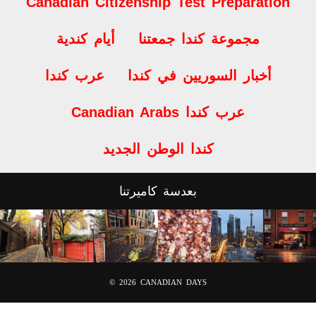
Canadian Citizenship Test Preparation
مجموعة كندا جمعتنا
أيام كندية
أخبار السوريين في كندا
عرب كندا
Canadian Arabs عرب كندا
كندا الوطن الجديد
بعدسة كاميرتنا