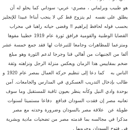
هو طبيب وبرلماني ، مصري- عربي- سوداني كما يحلو له أن
يطلق على نفسه لم يتزوج قط كي لا ينجب أبناءا عبيدا للإنجليز
بحسب قوله لحافظ إبراهيم !! وقضى حياته راهبا في محراب
القضايا الوطنية والقومية فرافق ثورة عام 1919 خطيبا مفوها
ومتزعما للمظاهرات وجامعا للتبرعات لها فقد جمع خمسة عشر
ألفا من الجنيهات من أهالي قنا وجرجا لدعم الثورة وهو مبلغ
ضخم بمقاييس هذا الزمان ويعكس منزلة الرجل ونزاهته وثقة
الناس به كما دعا إلى تنظيم حركة العمال بمصر عام 1920 و
طالب بإدخال التدريب العسكري في المدارس والجامعات. آمن
بوحدة وادي النيل وكأنه ينظر بعيون ثاقبة للمستقبل وما سوف
تعانيه مصر إن فقدت السودان فدافع دفاعا مستميتا لسنوات
طويلة عن علاقة مصر بالسودان وضرورة وحدته مع مصر
مذكرا في مجالسه بما قدمته مصر من تضحيات مادية وبشرية
في فتوح السودان وحروبها .