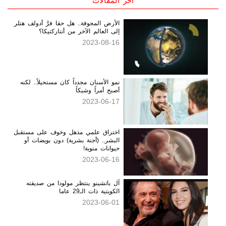
آخر المقالات
الأرض المجوفة.. هل حقا فرَّ أدولف هتلر
إلى العالم الآخر من أنتاركتيكا؟
2023-08-16
نمو الأسنان مجدداً كان مستحيلاً.. لكنه
أصبح أمراً وشيكاً
2023-06-17
اختراق علمي مذهل وخوف على مستقبل
البشر.. (أجنة بشرية) دون بويضات أو
حيوانات منوية!
2023-06-16
آل باتشينو ينتظر مولودا من صديقته
الكويتية ذات الـ29 عاما