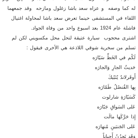
له كما وصفه و عزاه سعد باشا زغلول ومازحه وقد جمعهما
اللقاء في المستشفى حينما تعرض سعد باشا لمحاولة اغتيال
فاشلة عام 1924 بعد اسبوع واحد من وفاة الجواد.
اشترى محجوب سيارة عتيقة لتحل محل مكسويني لكن لم
تسلم من سخرية شوقي اللاذعة هي الأخرى فيقول :
لَكُم في الخَطِّ سَيّارَه
حَديثُ الجارِ وَالجارَه
أَوفَرلاندُ يُنَبّيكَ
بِها القُنصُلُ طَمّارَه
كَسَيّارَةِ شارلوت
عَلى السَواقِ جَبّارَه
إِذا حَرَّكَها مالَت
عَلى الجَنبَينِ مُنهارَه
وَقَد تَحزُنُ أَحياناً