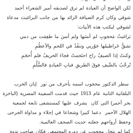
لكن الواضح أن العيادة لم ترق لصديقه أمير الشعراء أحمد
شوقي وكان كرم الضيافة الزائد بها من جانب البراغيث مدعاة
لشوقي ليكتب هذه الأبيات:
بَراغيثُ مَحجوبِ لم أنسَها ولم أنسَ ما طعِمَت من دمي
تشقُّ خَراطيمُها جَوْربي وتنفُذُ في اللحمِ والأعظُمِ
وكنتُ إذا الصيفُ راح احتَجمتُ فجاءَ الخريفُ فلم أُحجَمِ
تُرحِّبُ بالضَّيفِ فوقَ الطريقِ فبابِ العيادةِ فالسُّلَّمِ
سطر الدكتور محجوب اسمه بأحرف من نور إبان الحرب
البلقانية الثانية عام 1913 حيث قدمت السفينة المصرية (الباخرة
بحر أحمر) التي كان يشرف عليها كمستشفى تابعة لجمعية
الهلال الأحمر دعما كبيرا وشجاعا في إجلاء و مداواة الجرحى
وحفظ أرواحهم جعلته حديث الصحف العالمية.
كما لم يتخل محجوب عن دوره المجتمعي فكان صاحب ندوة