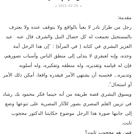
2021-02-25
مقدمة:
رجل من طراز نادر لا يعبأ بالواقع ولا يتوقف عنده ولا يعترف
بالمستحيل تجمعت له كل خصال النبل والشرف قال عنه عبد
العزيز البشري في كتابه ( في المرآة) : "إن هذا الرجل أمة
وحده، وإنه لعبقري لا يتدلى إلى منطق الناس وأسباب تصورهم،
فإن له قياسه وتقديره، وله منطقه وتفكيره، وله أسلوبه
وتدبيره... فحسبه أن يشتهي الأمر فيقدره واقعا، أمكن ذلك الأمر
أو استحال".
ويسوق البشري قصة طريفة من أنه حينما فكر محمود بك رشاد
في تزيين العلم المصري بصور للآثار المصرية على تنوعها وضع
إلى جانبها صورة هذا الرجل موضوع حكايتنا الدكتور محجوب
ثابت.
فمن هو محجوب ثابت؟