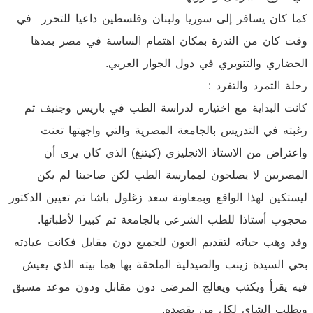
كما كان يسافر إلى سوريا ولبنان وفلسطين داعيا للتحرر في
وقت كان من الندرة بمكان اهتمام الساسة في مصر بمدها
الحضاري والتنويري في دول الجوار العربي.
رحلة التمرد والتفرد :
كانت البداية مع اختياره لدراسة الطب في باريس وجنيف ثم
رغبته في التدريس بالجامعة المصرية والتي واجهتها تعنت
واعتراض من الاستاذ الانجليزي (كيتنغ) الذي كان يرى أن
المصريين لا يصلحون لممارسة الطب لكن صاحبنا لم يكن
ليستكين لهذا الواقع وبمعاونة سعد زغلول باشا تم تعيين الدكتور
محجوب أستاذا للطب الشرعي بالجامعة ثم كبيرا لأطبائها.
وقد وهب حياته لتقديم العون للجميع دون مقابل فكانت عيادته
بحي السيدة زينب والصيدلية الملحقة بها هما بيته الذي يعيش
فيه يقرأ ويكتب ويعالج المرضى دون مقابل ودون موعد مسبق
ويطلب الشاي لكل من يقصده.