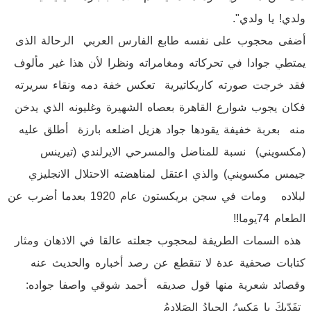
ولدي! يا ولدي".
أضفى محجوب على نفسه طابع الفارس العربي الرحالة الذى
يمتطي جوادا في تحركاته ومغامراته ونظرا لأن هذا غير مألوف
فقد خرجت صورته كاريكاتيرية تعكس خفة دمه ونقاء سريرته
فكان يجوب شوارع القاهرة بعصاه الشهيرة وغليونه الذي يدخن
منه بعربة خفيفة يقودها جواد هزيل اضلعه بارزة أطلق عليه
(مكسويني) نسبة للمناضل والمسرحي الايرلندي (تيرينس
جيمس مكسويني) والذي اعتقل لمناهضته الاحتلال الانجليزي
لبلاده ومات في سجن بريكستون عام 1920 بعدما أضرب عن
الطعام 74يوما!!
هذه السمات الطريفة لمحجوب جعلته عالقا في الاذهان ومثار
كتابات صحفية عدة لا تنقطع عن رصد أخباره والحديث عنه
وقصائد شعرية منها قول صديقه أحمد شوقي واصفا جواده:
تفَدّيكَ يا مَكسُ الجِيادُ الصَلادِمُ