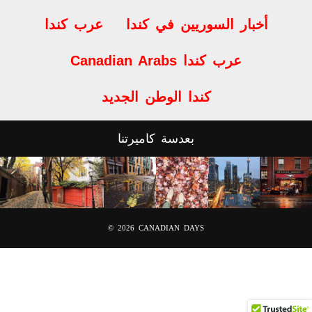
مجموعة كندا جمعتنا
أيام كندية
أخبار السوريين في كندا
عرب كندا
Canadian Arabs عرب كندا
كندا الوطن الجديد
بعدسة كاميرتنا
© 2026
CANADIAN DAYS