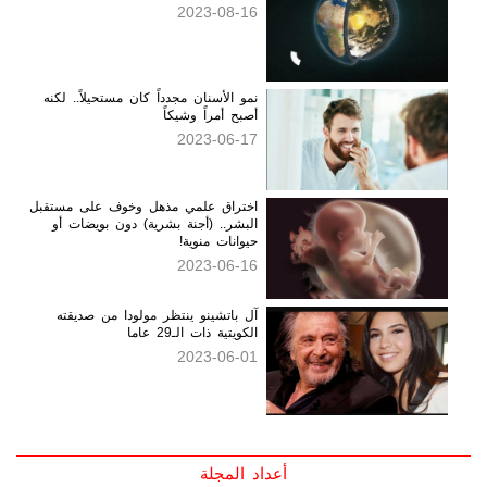
إلى العالم الآخر من أنتاركتيكا؟
2023-08-16
نمو الأسنان مجدداً كان مستحيلاً.. لكنه
أصبح أمراً وشيكاً
2023-06-17
اختراق علمي مذهل وخوف على مستقبل
البشر.. (أجنة بشرية) دون بويضات أو
حيوانات منوية!
2023-06-16
آل باتشينو ينتظر مولودا من صديقته
الكويتية ذات الـ29 عاما
2023-06-01