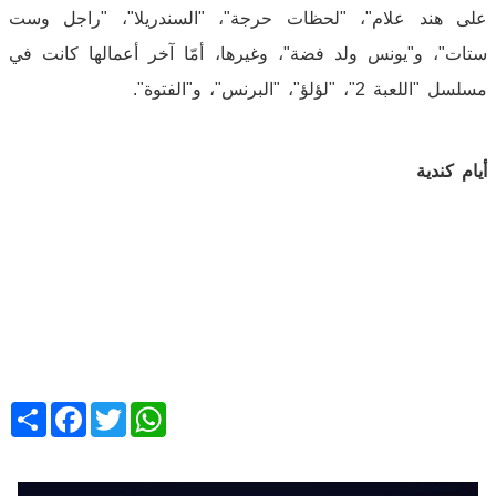
على هند علام"، "لحظات حرجة"، "السندريلا"، "راجل وست
ستات"، و"يونس ولد فضة"، وغيرها، أمّا آخر أعمالها كانت في
مسلسل "اللعبة 2"، "لؤلؤ"، "البرنس"، و"الفتوة".
أيام كندية
Share
Facebook
Twitter
WhatsApp