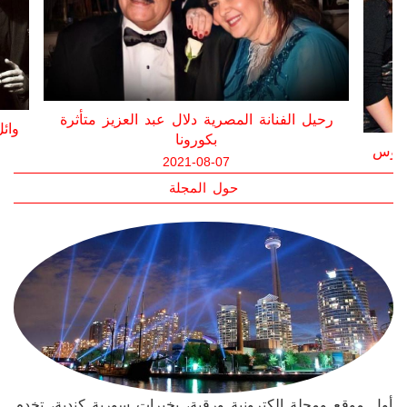
رحيل ال
رحيل الفنان سمير غانم متأثراً بإصابته بفيروس
كورونا
2021-05-20
حول المجلة