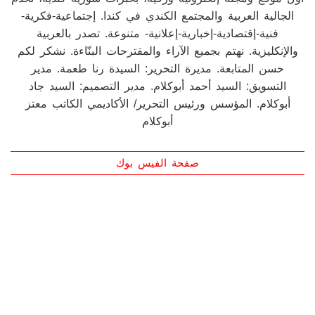
أول موقع ومجلة إلكترونية ورقية، بخبرات سورية كندية، تخدم
الجالية العربية والمجتمع الكندي في كندا. إجتماعية-فكرية-
فنية-إقتصادية-إخبارية-إعلانية- متنوعة. تصدر بالعربية
والإنكليزية. نهتم بجميع الآراء والمقترحات البنّاءة. نشكر لكم
حسن المتابعة. مديرة التحرير: السيدة رنا طعمة. مدير
التسويق: السيد أحمد أبوكلام. مدير التصميم: السيد جاد
أبوكلام. المؤسس ورئيس التحرير/ الأكاديمي الكاتب معتز
أبوكلام
صفحة الفيس بوك