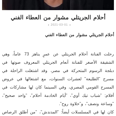
أحلام الجريتلي مشوار من العطاء الفني
2021-03-01
أحلام الجريتلي مشوار من العطاء الفني
رحلت الفنانة أحلام الجريتلي عن عمرٍ يناهز 73 عاماً، وهي
الشقيقة الأصغر للفنانة أنعام الجريتلي المعروف صوتها في
دبلجة الرسوم المتحركة في مصر، وقد اشتغلت الراحلة في
مسرح "الطليعة" لعشرات السنوات، مع اشتغالها في عروض
المسرح القومي المصري، وفي السينما كان لها مشاركات في
أفلام: "شباب تيك أوي"، "أيام الخادمة أحلام"، "واحد صحيح"،
"وساعة ونصف"، و"حلاوة روح".
كان لها في المسلسلات أيضاً: "المدندش"، "من أطلق الرصاص