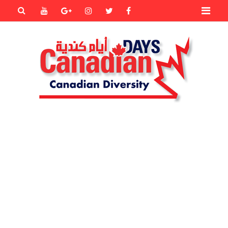
Primary
Youtube
Goole+
instagram
Twitter
Facebook
Menu