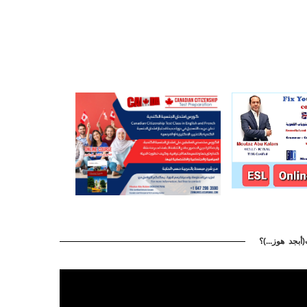
بجد هوز...)؟