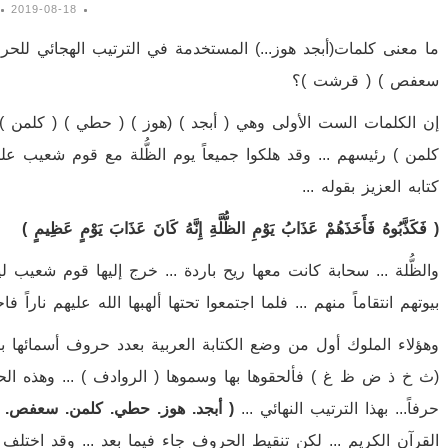
2019-08-18
ما معنى كلمات(أبجد هوز...) المستخدمة في الترتيب الهجائي للحروف
سعفص ) ( قرشت )؟
إن الكلمات الست الأولى وهي ( أبجد ) (هوز ) ( حطي ) ( كلمن )
كلمن ) رئيسهم ... وقد هلكوا جميعاً يوم الظُّلة مع قوم شعيب عليه
كتابه العزيز بقوله ...
( فَكَذَّبُوهُ فَأَخَذَهُمْ عَذَابُ يَوْمِ الظُّلَّةِ إِنَّهُ كَانَ عَذَابَ يَوْمٍ عَظِيمٍ )
والظُّلة ... سحابة كانت معها ريح باردة ... خرج إليها قوم شعيب
بيوتهم انتقاماً منهم ... فلما اجتمعوا تحتها ألهبها الله عليهم ناراً 
وهؤلاء الملوك أول من وضع الكتابة العربية بعدد حروف أسمائها ب
حرفاً... بهذا الترتيب النهائي ...
( أبجد. هوز. حطي. كلمن. سعفص.
القرآن الكريم ... لكن تنقيط الحروف جاء فيما بعد ... وقد اخ