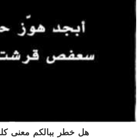
هل خطر ببالكم معنى كلم