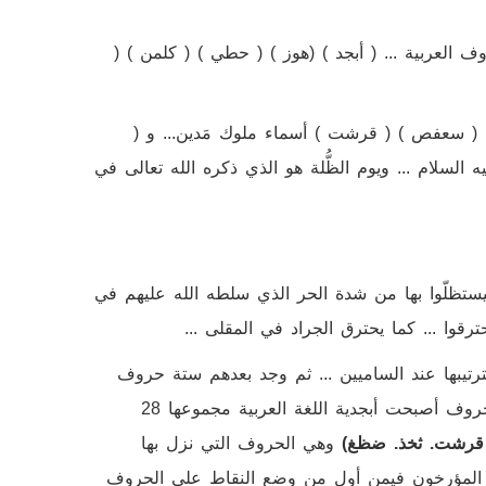
 العربية ... ( أبجد ) (هوز ) ( حطي ) ( كلمن ) (
 ( سعفص ) ( قرشت ) أسماء ملوك مَدين... و (
 السلام ... ويوم الظُّلة هو الذي ذكره الله تعالى في
 ليستظلّوا بها من شدة الحر الذي سلطه الله عليهم في
فاحترقوا ... كما يحترق الجراد في المقلى ...
ترتيبها عند الساميين ... ثم وجد بعدهم ستة حروف
(ث خ ذ ض ظ غ ) فألحقوها بها وسموها ( الروادف ) ... وهذه الحروف أصبحت أبجدية اللغة العربية مجموعها 28
 قرشت. ثخذ. ضظغ)
وهي الحروف التي نزل بها
تلف المؤرخون فيمن أول من وضع النقاط على الحروف