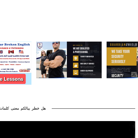
هل خطر ببالكم معنى كلمات(أ