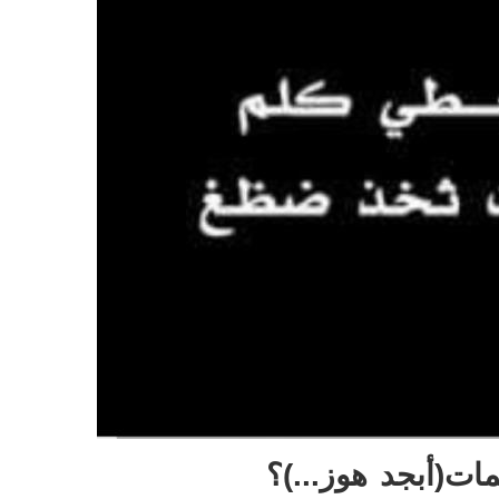
ات(أبجد هوز...)؟