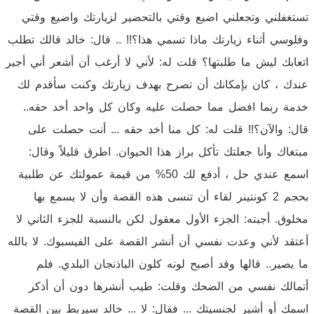
تستغفلني وتجعلني اضيع وقتي بالتحضير لزيارتك واضيع وقتي
وفلوسي أثناء زيارتك ماذا تسمي هذا؟!! .. قال: خالد قالك تطلب
اتعابك ليش ما طلبتها؟ قلت له: لأني لا أرغب أن أشعر أني أجير
عندك ، كان بإمكانك أن تصرح بهدف زيارتك وكنت سأقدم لك
خدمة ربما افضل مما حصلت عليه وكان كل واحد أخد حقه..
قال: والآن؟!! قلت له: كل منا أخد حقه ... أنت حصلت على
مبتغاك وأنا جعلتك تأكل براز هذا الحيوان. اطرق قليلاً وقال:
اسمع عندي حل ، أدفع لك 50% من قيمة عمولتك عن طلبية
بحجم 2 كونتينر لقاء أن تنسى هذه القصة وأن لا يسمع بها
مخلوق. أجبته: الجزء الأول معقول لكن بالنسبة للجزء الثاني لا
أعتقد لأني وعدت نفسي أن أنشر القصة على الفيسبوك. لا بالله
ما يصير.. قالها وقد أصبح لونه كلون الباذنجان البلدي. فلم
أتمالك نفسي من الضحك وقلت: طيب أنشرها دون أن أذكر
اسمك أو أشير لجنسيتك ... فقال: لا ... خالد سيربط بين القصة