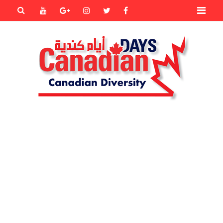
Primary
Youtube
Goole+
instagram
Twitter
Facebook
Menu