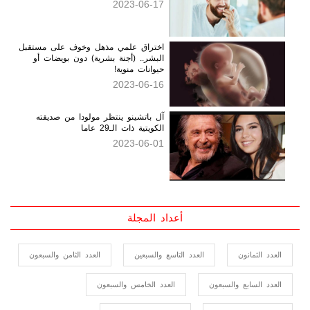
نمو الأسنان مجدداً كان مستحيلاً.. لكنه
أصبح أمراً وشيكاً
2023-06-17
اختراق علمي مذهل وخوف على مستقبل
البشر.. (أجنة بشرية) دون بويضات أو
حيوانات منوية!
2023-06-16
آل باتشينو ينتظر مولودا من صديقته
الكويتية ذات الـ29 عاما
2023-06-01
أعداد المجلة
العدد الثمانون
العدد التاسع والسبعين
العدد الثامن والسبعون