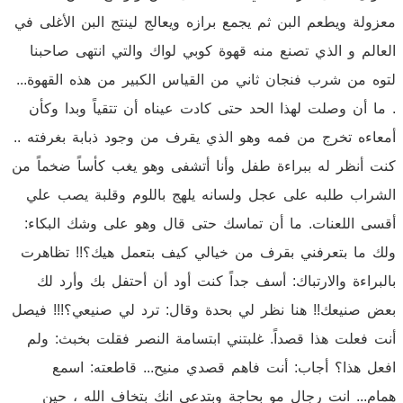
معزولة ويطعم البن ثم يجمع برازه ويعالج لينتج البن الأغلى في
العالم و الذي تصنع منه قهوة كوبي لواك والتي انتهى صاحبنا
لتوه من شرب فنجان ثاني من القياس الكبير من هذه القهوة...
. ما أن وصلت لهذا الحد حتى كادت عيناه أن تتقياً وبدا وكأن
أمعاءه تخرج من فمه وهو الذي يقرف من وجود ذبابة بغرفته ..
كنت أنظر له ببراءة طفل وأنا أتشفى وهو يغب كأساً ضخماً من
الشراب طلبه على عجل ولسانه يلهج باللوم وقلبة يصب علي
أقسى اللعنات. ما أن تماسك حتى قال وهو على وشك البكاء:
ولك ما بتعرفني بقرف من خيالي كيف بتعمل هيك؟!! تظاهرت
بالبراءة والارتباك: أسف جداً كنت أود أن أحتفل بك وأرد لك
بعض صنيعك!! هنا نظر لي بحدة وقال: ترد لي صنيعي؟!!! فيصل
أنت فعلت هذا قصداً. غلبتني ابتسامة النصر فقلت بخبث: ولم
افعل هذا؟ أجاب: أنت فاهم قصدي منيح... قاطعته: اسمع
همام... انت رجال مو بحاجة وبتدعي انك بتخاف الله ، حين