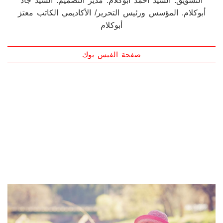
والإنكليزية. نهتم بجميع الآراء والمقترحات البنّاءة. نشكر لكم
حسن المتابعة. مديرة التحرير: السيدة رنا طعمة. مدير
التسويق: السيد أحمد أبوكلام. مدير التصميم: السيد جاد
أبوكلام. المؤسس ورئيس التحرير/ الأكاديمي الكاتب معتز
أبوكلام
صفحة الفيس بوك