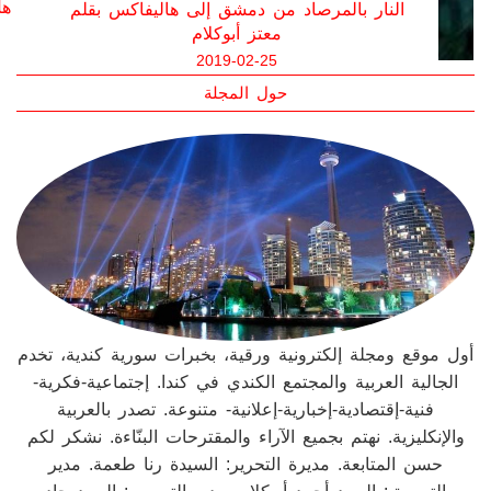
الن
 بقلم
"ليت ما حصل لم يحصل" "وياريت يلي صار ما
صار" بقلم معتز أبوكلام
2019-01-19
حول المجلة
أول موقع ومجلة إلكترونية ورقية، بخبرات سورية كندية، تخدم
الجالية العربية والمجتمع الكندي في كندا. إجتماعية-فكرية-
فنية-إقتصادية-إخبارية-إعلانية- متنوعة. تصدر بالعربية