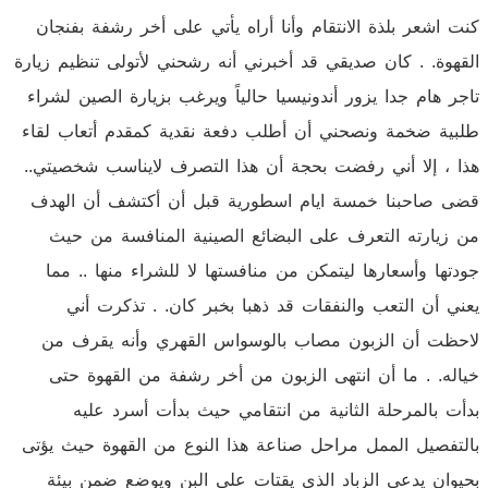
كنت اشعر بلذة الانتقام وأنا أراه يأتي على أخر رشفة بفنجان
القهوة. . كان صديقي قد أخبرني أنه رشحني لأتولى تنظيم زيارة
تاجر هام جدا يزور أندونيسيا حالياً ويرغب بزيارة الصين لشراء
طلبية ضخمة ونصحني أن أطلب دفعة نقدية كمقدم أتعاب لقاء
هذا ، إلا أني رفضت بحجة أن هذا التصرف لايناسب شخصيتي..
قضى صاحبنا خمسة ايام اسطورية قبل أن أكتشف أن الهدف
من زيارته التعرف على البضائع الصينية المنافسة من حيث
جودتها وأسعارها ليتمكن من منافستها لا للشراء منها .. مما
يعني أن التعب والنفقات قد ذهبا بخبر كان. . تذكرت أني
لاحظت أن الزبون مصاب بالوسواس القهري وأنه يقرف من
خياله. . ما أن انتهى الزبون من أخر رشفة من القهوة حتى
بدأت بالمرحلة الثانية من انتقامي حيث بدأت أسرد عليه
بالتفصيل الممل مراحل صناعة هذا النوع من القهوة حيث يؤتى
بحيوان يدعى الزباد الذي يقتات على البن ويوضع ضمن بيئة