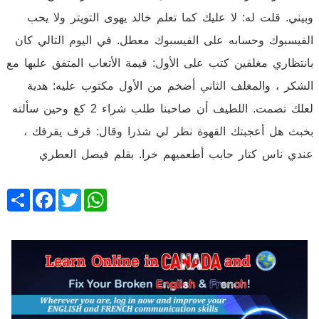
وبيني. قلت له: لا عليك كما تعلم خالد يهوى التويتر ولا يحب
الفيسبوك وحسابه على الفيسبوك معطل. في اليوم التالي كان
بانتظاري مغلفين كتب على الأول: قيمة الأتعاب المتفق عليها مع
الشكر ، والمغلف الثاني أضخم من الأول مكتوب عليه: هدية
لعلك تصمت. اللطيف أن صاحبنا طلب شراء 2 كغ وحين سألته
بخبث هل أعجبتك القهوة نظر لي شذرا وقال: قرف يقرفك ،
عندي ناس كتار حابب أطعميهم خرا. بقلم فيصل العطري
Share
Facebook
Twitter
WhatsApp