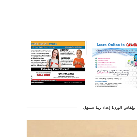
وإنقاص الوزن! إعداد ريتا صمؤيل