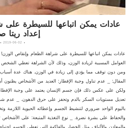
عادات يمكن اتباعها للسيطرة على ش
إعداد ريتا ص
2019-06-02
عادات يمكن اتباعها للسيطرة على شراهة الطعام وإنقاص الوزن! إ
العوامل المسببة لزيادة الوزن، وذلك لأن الشراهة تعطي الشخص ا
ومن دون توقف مما يؤدي إلى زيادة في الوزن. هناك عدة أسباب ت
المقال: _ عدم تناول وجبة الإفطار: العديد من الأشخاص يظنون أن
ولكن على عكس ذلك فإن جسم الإنسان يعتمد على وجبة الإفطار بأ
باليوم الواحد ضروري لتنشيط الجسم وإعطائه الحيوية اللازمة وت
والحفاظ على بشرة نضرة. _ نوع التغذية المتبعة: على الأشخاص تن
والمعادن والألياف مثل الخضار والفاكهة التي تعطي الجسم احتياج