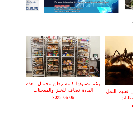
رغم تصنيفها كـمسرطن محتمل.. هذه
المادة تضاف للخبز والمعجنات
تعاني منه
تعليم النمل
2023-05-06
عن اض
طانات