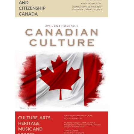
فاوتشي يحذر: متحوّر أوميكرون
سينتشر في كل مكان
2021-11-28
لإكثار من تناول البيض.. قد
2021-11-16