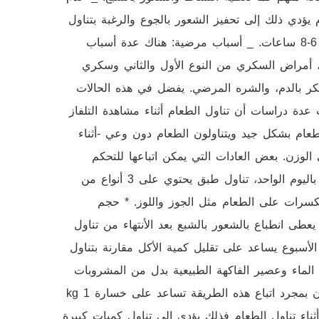
دي ذلك إلى تحفيز الشعور بالجوع والرغبة بتناول
الطعام، المدة الطبيعية لحصول الجسم على كفايته من النوم من 6-8 ساعات. _ أسباب مرضية: هناك عدة أسباب
، أمراض السكري من النوع الأول والثاني وسكري
كر بالدم، والشره المرضي. يفضل في هذه الحالات
عدة دراسات أن تناول الطعام أثناء مشاهدة التلفاز
عام بشكل جيد ويتناولون الطعام دون وعي -أثناء
الوزن. بعض العادات التي يمكن اتباعها للتحكم
بالشهية وإنقاص الوزن: * التغذية الصحية: تناول 3 وجبات أساسية باليوم الواحد، تناول طبق يحتوي على 3 أنواع من
مكسرات على الطعام مثل الجوز واللوز. * حجم
طى انطباع بالشعور بالشبع بعد الأنتهاء من تناول
 السريعة!: تناول الطعام في المنزل 5 أيام في الأسبوع يساعد على تقليل كمية الأكل مقارنة بتناول
لماء وعصير الفاكهة الطبيعية بدل من المشروبات
السكرية والصودا يساعد على إنقاص الوزن، وهناك دراسة اثبتت أن بمجرد اتباع هذه الطريقة تساعد على خسارة 1 kg
أثناء تناول الطعام فذلك يؤدي إلى تناول كميات كبيرة