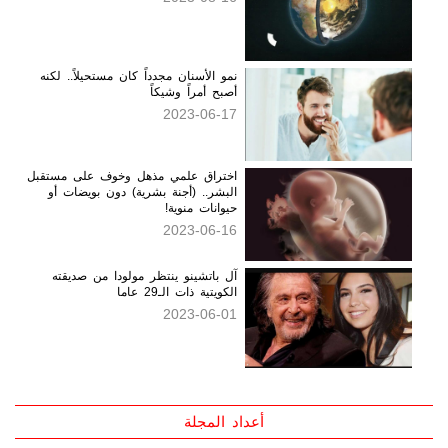
نمو الأسنان مجدداً كان مستحيلاً.. لكنه
أصبح أمراً وشيكاً
2023-06-17
اختراق علمي مذهل وخوف على مستقبل
البشر.. (أجنة بشرية) دون بويضات أو
حيوانات منوية!
2023-06-16
آل باتشينو ينتظر مولودا من صديقته
الكويتية ذات الـ29 عاما
2023-06-01
أعداد المجلة
العدد الثمانون
العدد التاسع والسبعين
العدد الثامن والسبعون