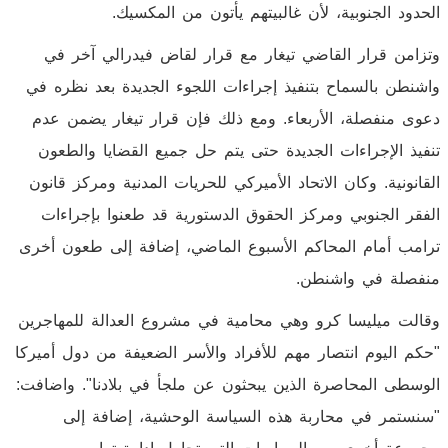
الحدود الجنوبية، لأن غالبيتهم يأتون من المكسيك.
وتزامن قرار القاضي تيغار مع قرار لقاض فيدرالي آخر في
واشنطن بالسماح بتنفيذ إجراءات اللجوء الجديدة بعد نظره في
دعوى منفصلة، الأربعاء. ومع ذلك فإن قرار تيغار يضمن عدم
تنفيذ الإجراءات الجديدة حتى يتم حل جميع القضايا والطعون
القانونية. وكان الاتحاد الأميركي للحريات المدنية ومركز قانون
الفقر الجنوبي ومركز الحقوق الدستورية قد طعنوا بإجراءات
ترامب أمام المحاكم الأسبوع الماضي، إضافة إلى طعون أخرى
منفصلة في واشنطن.
وقالت ميليسا كرو وهي محامية في مشروع العدالة للمهاجرين
"حكم اليوم انتصار مهم للأفراد والأسر الضعيفة من دول أميركا
الوسطى المحاصرة الذين يبحثون عن ملجأ في بلادنا". واضافت:
"سنستمر في محاربة هذه السياسة الوحشية، إضافة إلى