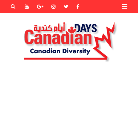
Primary
Youtube
Goole+
instagram
Twitter
Facebook
Menu