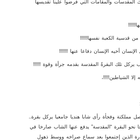
ك المقدسات والمقامات التي فرضوا علينا تقديسها
!!!!!
ن قدسية الكعبة نفسها!!!!!!
نسان أخيه الإنسان دفاعا عنها !!!!!!!
كل تلك البقرةً المقدسة بقدمه جرأة وقوة !!!!!!
لا الشياطين!!!!!،
ل مملكتة وفجأة رأى شابا هنديا جامعيا يركل بقرة..
 نحو البقرة “المقدسة” يدفع عنها الشاب صارخا في
رة الذين إجتمعوا بعد سماع صراخه ووسط ذهول