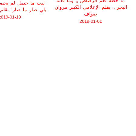
ما خطه قلم الرصاص ,, وما قاله
البحر ,, بقلم الإعلامي الكبير مروان
يلي صار ما صار" بقلم 
صواف
2019-01-19
2019-01-01