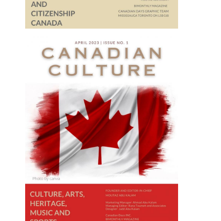
2020-04-30
العمل التطوعي في كندا بين الفضيلة
والإستغلال.!!!! *Voluntary work in
Canada between virtue and
exploitation!!!!
2018-09-21