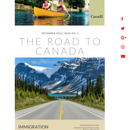
آذان في الغرب بين شاكر
قلم معتز أبوكلام/أيام كندية