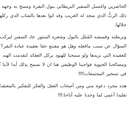
الحاضرين واغتسل السفير البريطاني ببول البقرة ومسح به وجهه فما
ذلك الربُّ الذي سجد له الغريب وقد اتوا بعدها بالشاب الذي ركله
جلالها.
وبربطته وقميصه المُبلل بالبول وشعره المنثور عاد السفير ليركب
السؤال عن سبب مافعله وهل هو مقتنع حقا بعقيدة عبادة البقر؟؟
للعقيدة التي نريدها ولو سمحنا للهنود بركل العقائد لتقدمت الهن
ومصالحنا الحيوية فواجبنا الوظيفي هنا ان لا نسمح بذلك أبدا لأننا
في تسخير المجتمعات!!!!!
هذه مجرد دعوة مني ومن أصحاب العقل والفكر للتفكير بالمعتقدات 
تقليدا أعمى لما وجدنا عليه آباءنا.!!!!