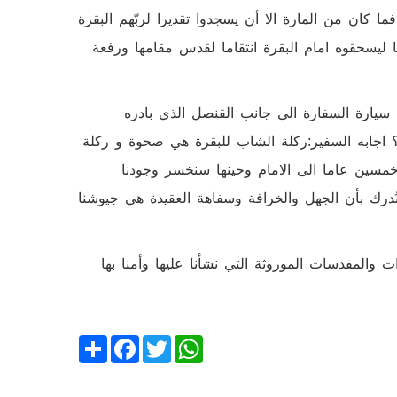
 كان من المارة الا أن يسجدوا تقديرا لربّهم البقرة
ا ليسحقوه امام البقرة انتقاما لقدس مقامها ورفعة
 سيارة السفارة الى جانب القنصل الذي بادره
 اجابه السفير:ركلة الشاب للبقرة هي صحوة و ركلة
د خمسين عاما الى الامام وحينها سنخسر وجودنا
 نُدرك بأن الجهل والخرافة وسفاهة العقيدة هي جيوشنا
والمقدسات الموروثة التي نشأنا عليها وأمنا بها
Share
Facebook
Twitter
WhatsApp