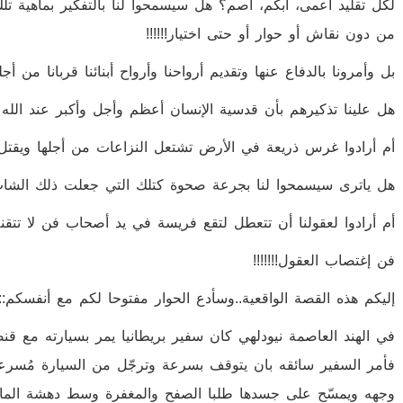
لكل تقليد أعمى، أبكم، أصم؟ هل سيسمحوا لنا بالتفكير بماهية تل
من دون نقاش أو حوار أو حتى اختيار!!!!!!
بل وأمرونا بالدفاع عنها وتقديم أرواحنا وأرواح أبنائنا قربانا من أجلها!
هل علينا تذكيرهم بأن قدسية الإنسان أعظم وأجل وأكبر عند الله م
أم أرادوا غرس ذريعة في الأرض تشتعل النزاعات من أجلها ويقتل الإ
هل ياترى سيسمحوا لنا بجرعة صحوة كتلك التي جعلت ذلك الشاب ير
أم أرادوا لعقولنا أن تتعطل لتقع فريسة في يد أصحاب فن لا تتقنه إ
فن إغتصاب العقول!!!!!!!
إليكم هذه القصة الواقعية..وسأدع الحوار مفتوحا لكم مع أنفسكم::
في الهند العاصمة نيودلهي كان سفير بريطانيا يمر بسيارته مع قنص
فأمر السفير سائقه بان يتوقف بسرعة وترجّل من السيارة مُسرعا
وجهه ويمسّح على جسدها طلبا الصفح والمغفرة وسط دهشة الما