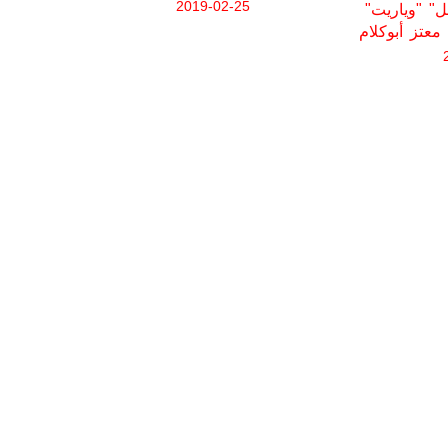
2019-02-25
"ليت ما حصل لم يحصل" "وياريت
معتز أبوكلام