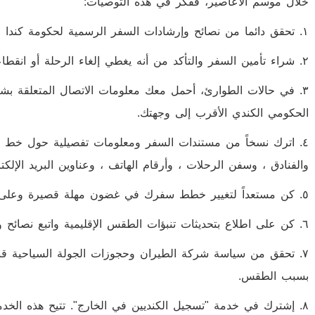
خلال موسم الأعاصير، ففكر في هذه التوصيات:
١. تحقق دائما من نصائح وإرشادات السفر الرسمية لحكومة كندا للحصول على أحدث المعلومات حول وجهتك.
٢. شراء تأمين السفر والتأكد من أنه يغطي إلغاء الرحلة أو انقطاعها في حال حدوث إعصار.
٣. في حالات الطوارئ، أحمل معك معلومات الاتصال المتعلقة بشر
الحكومي الكندي الأقرب إلى وجهتك.
٤. اترك نسخاً من مستندات السفر ومعلومات تفصيلية حول خط سير
والفنادق ، وسفن الرحلات ، وأرقام الهاتف ، وعناوين البريد الإلكت
٥. كن مستعداً لتغيير خطط سفرك في غضون مهلة قصيرة وعلى نفقتك الخاصة.
٦. كن على اطلاع بتحديثات تنبؤات الطقس الإقليمية واتبع نصائح وتعليمات السلطات المحلية.
٧. تحقق من سياسة شركة الطيران وحجوزات الجولة السياحية قبل 
بسبب الطقس.
٨. إشترك في خدمة "تسجيل الكنديين في الخارج". تتيح هذه الخدم