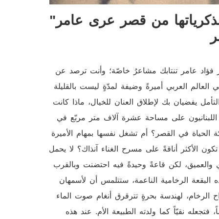
"أسمهان" الأميرة والفنانة تهمس لنا بذكرياتها من قصر عرى عامر
ر
ر فؤاد عامر تنتابك مشاعرُ خاصّة؛ وأنت ترصد عن
لعالم العربي أميرةً وضيفة لمدّةٍ ليست بالقليلة
تأمل يفضيان بك لإطلاق العنان للخيال، ماذا كانت
للبنانيون على مساحة عشرة آلاف متر مربّع في
لحياة في القصر؟ أم تشغل نفسها بمهام الأميرة
كون الأكثر أناقةً على مسرح الغناء آنذاك؟ لا يحمل
ّي والعميق، لكن قاعةً وحيدةً فيه احتضنت وبالقرب
 البقعة الرخامية الناعمة، ستتلمس أن لأسمهان
 الرخام، لهندسة بحرةٍ تترقرق أنغام صوت الماء
فتجعله نقيّاً كما ولدته الطبيعة الأم. عند هذه