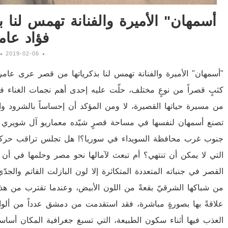
فؤاد عام
2019-02-06
"أسمهان" الأميرة والفنانة تهمس لنا بذكرياتها من قصر عرى عام
كثبٍ قصراً من نوعٍ مختلف، حلّت عليه إحدى أهم نجمات الغناء في ا
من مسيرة حياتها القصيرة، لا ومن المؤكد أن إحساساً بالشرود وال
تصنع أسمهان لنفسها في مساحة قصرٍ شيّده معماريو آل شويري ا
جنوب غرب محافظة السويداء في سوريا؟! هل تجلس تراقب حركة ا
التي لا يمكن أن تنتهي؟ أم تبعث لآمالها نحو مصر وحلمها في أن ت
القصر في جنباته المتعددة المتكاثرة إلا لون البازلت القاتم والجد
من شباكها الشرقيّ بقعةً من اللون الأبيض، وعندما تقترب من هذه
علاقةً بها بصورةٍ مباشرة، فقد استقدمت من دمشق عدداً من ألواح
العذب فيها أثناء سكون الطبيعة، التي تسبغ جغرافية المكان أساساً، 