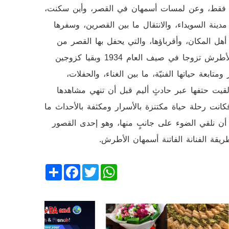
ليا فقط، وعن لمسات أسمهان في القصر، وأين سكنت،
نة السويداء، والانتقال ما بين القصرين، وسفرها
 أهل المكان، وأقرباؤها، والتي يحفل بها القصر من
ذكرى الحياة فيه. تذكر الوثائق أن الأميرة أسمهان والأمير حسن الأطرش تزوجا في صيف العام 1934 وبقيا كزوجين
 مصر ومتابعة حياتها الفنيّة، ما بين الغناء، والحفلات،
لقيت حتفها عبر حادثٍ أليم قبل أن تنهي مشاهدها
رة في الفيلم الثاني، وذلك في الرابع عشر من تموز 1944، فكانت رحلة حياة مكتنزة بالأسرار ومكثفة بالأحداث ما
ببنا أن نلقي الضوء على جانبٍ منها، وهو إحدى القصور
ريقة الفنانة الفاتنة أسمهان الأطرش.
Share
Facebook
Twitter
WhatsApp