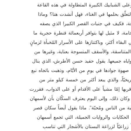
وعلى الشبابيك الكبيرة المتطاولة في هذه القاعة
لتعلّق بحلمها في الغناء، فهل أنشدت هنا؟ وماذا
عة، فكيف في جنبات القصر الكبير! الذي يصفه
مة، لا مثيل لها بتوافر أربعمائة قنطرة حجرية ما
قاء أكثر، وباكتنازها على الأسرار المُخبأة لزمانٍ
المتناسقة، والأسقف المنسوجة بعناية، وغيرها من
 بزواياه جميعها. يقول حفيد حسن الأطرش، الذي ينال
ة جوادها في يومٍ من الأيّام، وذهبت باتجاه نبع
يّاً، والذي يبعد أكثر من خمسة كيلو متر من
ربها إمّا مشياً على الأقدام أو على الدواب، فقررت
وكان ذلك، وإلى اليوم يعترف السكّان بأن لأسمهان
ة من الناس ومُحبّة". ماذا يقول أيضاً سكان قصر
الحكايات والروايات الجميلة، التي تجمع أسمهان
راعيّاً لزراعة البستان بالأشجار التي تناسب