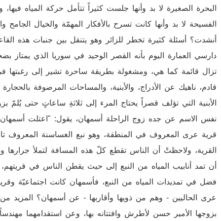
البحرة الصغيرة لا بد وأنها جلست كثيراً تتأمل حركة المياه فيها، 
الفسيحة لا بد وأنها كانت تسرح بالأفكار المهمّة والخيال الجامح وا
أنشدت؟ أسئلة كثيرة تخطر للزائر وهو يتنقل بين جنبات هذه القا
دارسي العمارة اليوم بأنه القصر الوحيد في سوريا الذي يمتاز بضخا
تزال قائمة كما هي، ومشغولة بطريقة ساحرة تشير إلى رغبتها في الب
قادم، ناهيك عن الأدراج، والأبنية، والمساحات المرصوفة بالحجارة 
الأبنية التي تؤلف قصراً يحتاج المرء إلى ثلاثةِ ساعاتٍ حتى يُلمّ
نفس الاسم عن جده زوج الراحلة أسمهان، يقول: "اعتلت أسمهان صهو
قرية عرى المعروف في المنطقة، وهو نبع الغساسنة المعروف تاريخ
القرية، ولاحظتْ أن الناس تقطع كلّ هذه المسافة لتملأ جرارها وق
أن تمد أنابيب المياه من النبع إلى حيث يقطن الناس في قريتهم، 
فضل في تمديدات المياه من النبع، فأسمهان كانت اجتماعيّة وقريب
عرى الحاليين - وهم من ذويها وأقاربها - عن أسمهان؟ المزيد من 
بزوجها الأمير حسن لأطرش وافتتانه بها، وعن استقدامهما مهندساً ز