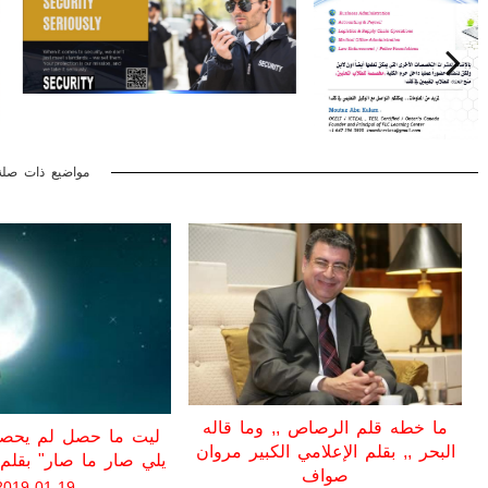
مواضيع ذات صلة
ما خطه قلم الرصاص ,, وما قاله
البحر ,, بقلم الإعلامي الكبير مروان
يلي صار ما صار" بقلم 
صواف
2019-01-19